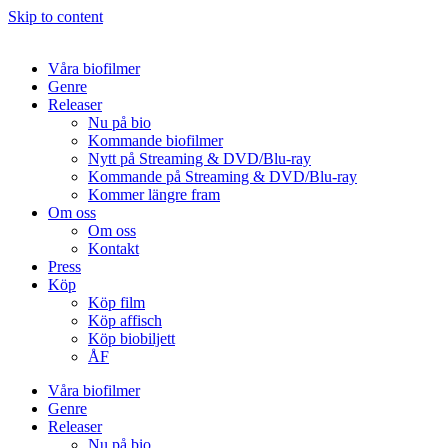
Skip to content
Våra biofilmer
Genre
Releaser
Nu på bio
Kommande biofilmer
Nytt på Streaming & DVD/Blu-ray
Kommande på Streaming & DVD/Blu-ray
Kommer längre fram
Om oss
Om oss
Kontakt
Press
Köp
Köp film
Köp affisch
Köp biobiljett
ÅF
Våra biofilmer
Genre
Releaser
Nu på bio