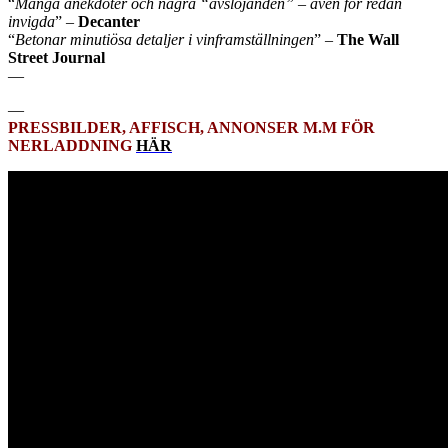
“
Många anekdoter och några “avslöjanden” – även för redan
invigda
” –
Decanter
“
Betonar minutiösa detaljer i vinframställningen
” –
The Wall
Street Journal
—
—
PRESSBILDER, AFFISCH, ANNONSER M.M FÖR
NERLADDNING
HÄR