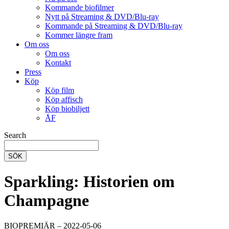
Kommande biofilmer
Nytt på Streaming & DVD/Blu-ray
Kommande på Streaming & DVD/Blu-ray
Kommer längre fram
Om oss
Om oss
Kontakt
Press
Köp
Köp film
Köp affisch
Köp biobiljett
ÅF
Search
SÖK
Sparkling: Historien om
Champagne
BIOPREMIÄR – 2022-05-06