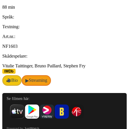
88 min
Språk:
Textning:
Art.nr.:
NF1603
Skådespelare:
Vitalie Taittinger, Bruno Paillard, Stephen Fry
IMDb
Bio
Streaming
▶
Se filmen här:
Powered by
JustWatch