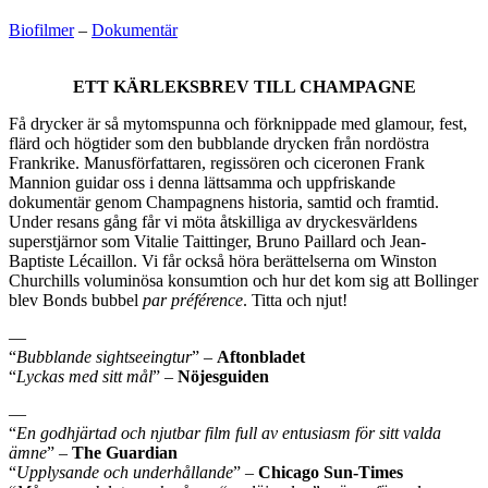
Biofilmer
–
Dokumentär
ETT KÄRLEKSBREV TILL CHAMPAGNE
Få drycker är så mytomspunna och förknippade med glamour, fest,
flärd och högtider som den bubblande drycken från nordöstra
Frankrike. Manusförfattaren, regissören och ciceronen Frank
Mannion guidar oss i denna lättsamma och uppfriskande
dokumentär genom Champagnens historia, samtid och framtid.
Under resans gång får vi möta åtskilliga av dryckesvärldens
superstjärnor som Vitalie Taittinger, Bruno Paillard och Jean-
Baptiste Lécaillon. Vi får också höra berättelserna om Winston
Churchills voluminösa konsumtion och hur det kom sig att Bollinger
blev Bonds bubbel
par préférence
. Titta och njut!
—
“
Bubblande sightseeingtur
” –
Aftonbladet
“
Lyckas med sitt mål
” –
Nöjesguiden
—
“
En godhjärtad och njutbar film full av entusiasm för sitt valda
ämne
” –
The Guardian
“
Upplysande och underhållande
” –
Chicago Sun-Times