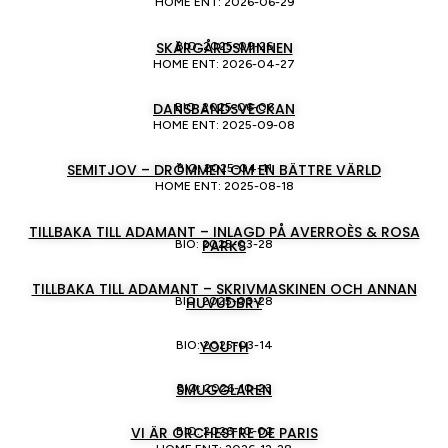
HOME ENT: 2026-06-29
SKÄRGÅRDSMINNEN
BIO: 2025-09-26
HOME ENT: 2026-04-27
DANSBANDSVECKAN
BIO: 2025-06-06
HOME ENT: 2025-09-08
SEMITJOV – DRÖMMEN OM EN BÄTTRE VÄRLD
BIO: 2025-04-11
HOME ENT: 2025-08-18
TILLBAKA TILL ADAMANT – INLAGD PÅ AVERROÈS & ROSA
PARKS
BIO: 2025-03-28
TILLBAKA TILL ADAMANT – SKRIVMASKINEN OCH ANNAN
HUVUDBRY
BIO: 2025-03-28
YOUTH
BIO: 2025-03-14
SMUGGLAREN
BIO: 2026-10-23
VI ÄR ORCHESTRE DE PARIS
BIO: 2026-10-02