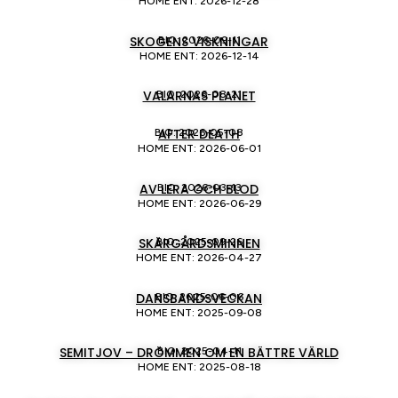
HOME ENT: 2026-12-28
SKOGENS VISKNINGAR
BIO: 2026-09-11
HOME ENT: 2026-12-14
VALARNAS PLANET
BIO: 2026-08-21
AFTER DEATH
BIO: 2026-05-08
HOME ENT: 2026-06-01
AV LERA OCH BLOD
BIO: 2026-03-13
HOME ENT: 2026-06-29
SKÄRGÅRDSMINNEN
BIO: 2025-09-26
HOME ENT: 2026-04-27
DANSBANDSVECKAN
BIO: 2025-06-06
HOME ENT: 2025-09-08
SEMITJOV – DRÖMMEN OM EN BÄTTRE VÄRLD
BIO: 2025-04-11
HOME ENT: 2025-08-18