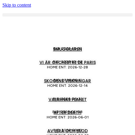
Skip to content
SMUGGLAREN
BIO: 2026-10-23
VI ÄR ORCHESTRE DE PARIS
BIO: 2026-10-02
HOME ENT: 2026-12-28
SKOGENS VISKNINGAR
BIO: 2026-09-11
HOME ENT: 2026-12-14
VALARNAS PLANET
BIO: 2026-08-21
AFTER DEATH
BIO: 2026-05-08
HOME ENT: 2026-06-01
AV LERA OCH BLOD
BIO: 2026-03-13