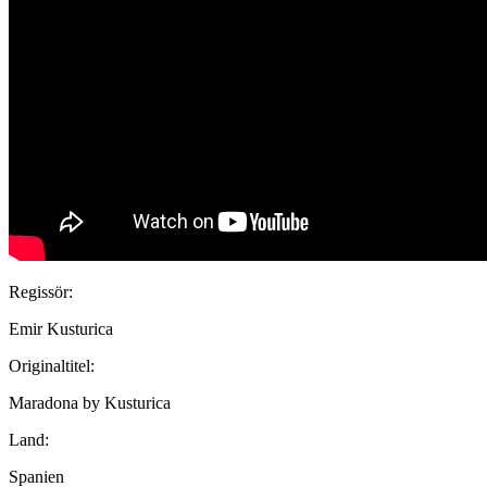
Regissör:
Emir Kusturica
Originaltitel:
Maradona by Kusturica
Land:
Spanien