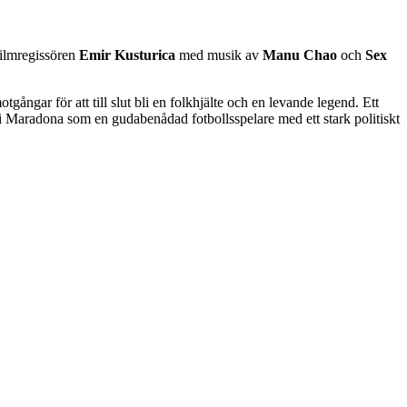
filmregissören
Emir Kusturica
med musik av
Manu Chao
och
Sex
ngar för att till slut bli en folkhjälte och en levande legend. Ett
 vi Maradona som en gudabenådad fotbollsspelare med ett stark politiskt