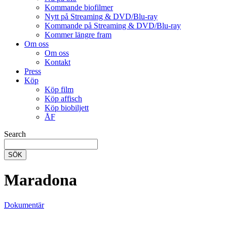
Kommande biofilmer
Nytt på Streaming & DVD/Blu-ray
Kommande på Streaming & DVD/Blu-ray
Kommer längre fram
Om oss
Om oss
Kontakt
Press
Köp
Köp film
Köp affisch
Köp biobiljett
ÅF
Search
SÖK
Maradona
Dokumentär