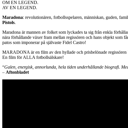
OM EN LEGEND.
AV EN LEGEND.
Maradona
: revolutionären, fotbollsspelaren, människan, guden, fam
Pistols
.
Maradona är mannen av folket som lyckades ta sig från enkla förhålland
nära förhållande växer fram mellan regissören och hans objekt som får 
patos som imponerar på självaste Fidel Castro!
MARADONA är en film av den hyllade och prisbelönade regissören 
En film för ALLA fotbollsälskare!
“
Galen, energisk, annorlunda, hela tiden underhållande biografi. Med
–
Aftonbladet