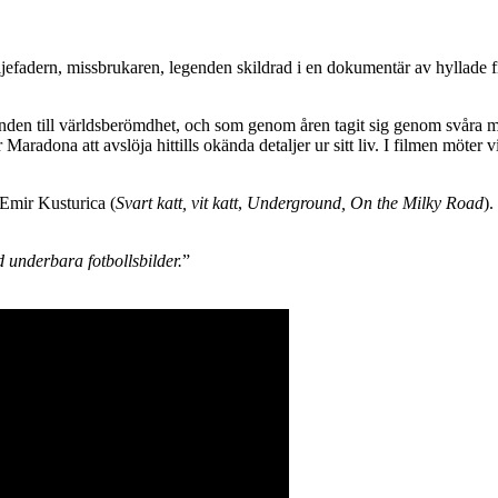
iljefadern, missbrukaren, legenden skildrad i en dokumentär av hyllade 
en till världsberömdhet, och som genom åren tagit sig genom svåra motgå
Maradona att avslöja hittills okända detaljer ur sitt liv. I filmen möter
Emir Kusturica (
Svart katt, vit katt
,
Underground, On the Milky Road
).
 underbara fotbollsbilder.
”