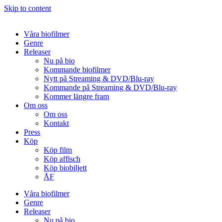
Skip to content
Våra biofilmer
Genre
Releaser
Nu på bio
Kommande biofilmer
Nytt på Streaming & DVD/Blu-ray
Kommande på Streaming & DVD/Blu-ray
Kommer längre fram
Om oss
Om oss
Kontakt
Press
Köp
Köp film
Köp affisch
Köp biobiljett
ÅF
Våra biofilmer
Genre
Releaser
Nu på bio