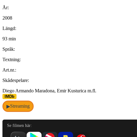
År:
2008
Längd:
93 min
Språk:
Textning:
Art.nr.:
Skådespelare:
Diego Armando Maradona, Emir Kusturica m.fl.
IMDb
Streaming
▶
Se filmen här: