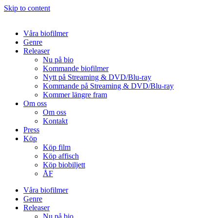
Skip to content
Våra biofilmer
Genre
Releaser
Nu på bio
Kommande biofilmer
Nytt på Streaming & DVD/Blu-ray
Kommande på Streaming & DVD/Blu-ray
Kommer längre fram
Om oss
Om oss
Kontakt
Press
Köp
Köp film
Köp affisch
Köp biobiljett
ÅF
Våra biofilmer
Genre
Releaser
Nu på bio