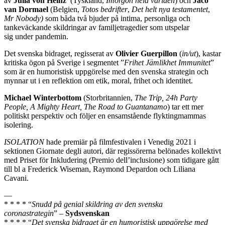
av
Julia von Heinz
(Tyskland,
Imorgon hela världen
) och
Jaco
van Dormael
(Belgien,
Totos bedrifter
,
Det helt nya testamentet
,
Mr Nobody)
som båda två bjuder på intima, personliga och
tankeväckande skildringar av familjetragedier som utspelar
sig under pandemin.
Det svenska bidraget, regisserat av
Olivier Guerpillon
(
in/ut
), kastar
kritiska ögon på Sverige i segmentet ”
Frihet Jämlikhet Immunitet
”
som är en humoristisk uppgörelse med den svenska strategin och
mynnar ut i en reflektion om etik, moral, frihet och identitet.
Michael Winterbottom
(Storbritannien,
The Trip, 24h Party
People, A Mighty Heart, The Road to Guantanamo
) tar ett mer
politiskt perspektiv och följer en ensamstående flyktingmammas
isolering.
ISOLATION
hade premiär på filmfestivalen i Venedig 2021 i
sektionen Giornate degli autori, där regissörerna belönades kollektivt
med Priset för Inkludering (Premio dell’inclusione) som tidigare gått
till bl a Frederick Wiseman, Raymond Depardon och Liliana
Cavani.
—
* * * * “
Snudd på genial skildring av den svenska
coronastrategin
” –
Sydsvenskan
* * * * “
Det svenska bidraget är en humoristisk uppgörelse med