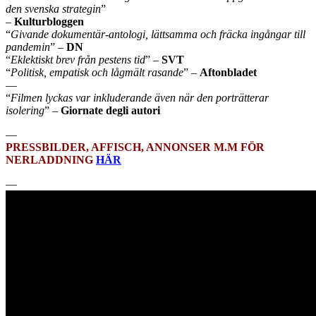
den svenska strategin
”
–
Kulturbloggen
“
Givande dokumentär-antologi, lättsamma och fräcka ingångar till
pandemin
” –
DN
“
Eklektiskt brev från pestens tid
” –
SVT
“
Politisk, empatisk och lågmält rasande
” –
Aftonbladet
—
“
Filmen lyckas var inkluderande även när den porträtterar
isolering
” –
Giornate degli autori
—
PRESSBILDER, AFFISCH, ANNONSER M.M FÖR
NERLADDNING
HÄR
—