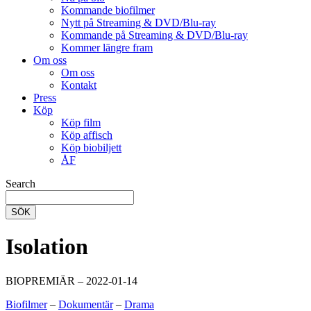
Kommande biofilmer
Nytt på Streaming & DVD/Blu-ray
Kommande på Streaming & DVD/Blu-ray
Kommer längre fram
Om oss
Om oss
Kontakt
Press
Köp
Köp film
Köp affisch
Köp biobiljett
ÅF
Search
SÖK
Isolation
BIOPREMIÄR – 2022-01-14
Biofilmer
–
Dokumentär
–
Drama