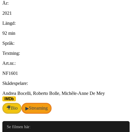
År:
2021
Längd:
92 min
Språk:
Textning:
Art.nr.:
NF1601
Skådespelare:
Andrea Bocelli, Roberto Bolle, Michèle-Anne De Mey
IMDb
🎥
Bio
Streaming
▶
Se filmen här: