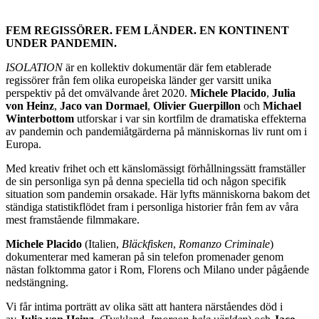
FEM REGISSÖRER. FEM LÄNDER. EN KONTINENT
UNDER PANDEMIN.
ISOLATION
är en kollektiv dokumentär där fem etablerade
regissörer från fem olika europeiska länder ger varsitt unika
perspektiv på det omvälvande året 2020.
Michele Placido
,
Julia
von Heinz
,
Jaco van Dormael
,
Olivier Guerpillon
och
Michael
Winterbottom
utforskar i var sin kortfilm de dramatiska effekterna
av pandemin och pandemiåtgärderna på människornas liv runt om i
Europa.
Med kreativ frihet och ett känslomässigt förhållningssätt framställer
de sin personliga syn på denna speciella tid och någon specifik
situation som pandemin orsakade. Här lyfts människorna bakom det
ständiga statistikflödet fram i personliga historier från fem av våra
mest framstående filmmakare.
Michele Placido
(Italien,
Bläckfisken
,
Romanzo Criminale
)
dokumenterar med kameran på sin telefon promenader genom
nästan folktomma gator i Rom, Florens och Milano under pågående
nedstängning.
Vi får intima porträtt av olika sätt att hantera närståendes död i