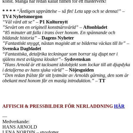
konst. Många har redan kallat filmen för ett mästerverk!
* * * *
“Äntligen upprättelse – så fin! Leta upp och se denna!”
–
TV4 Nyhetsmorgon
“Väl värd att se”
–
P1 Kulturnytt
”Sevärt om en originell konstnärsvärld”
–
Aftonbladet
”85 minuter att falla i trans över honom. En spännande och
bildande historia”
–
Dagens Nyheter
”Fantastiskt snyggt, nästan magiskt att se bilderna väckas till liv”
–
Svenska Dagbladet
“Fantastiska, detaljrika teckningar som borrar sig djupt ner i
själens mest avlägsna kloaker”
–
Sydsvenskan
”Hans Arnold är ett tacksamt idolobjekt som lockar till att djupdyka
i detaljerna av hans sjuka värld”
–
Nöjesguiden
“Den redan frälste får sitt lystmäte av Arnolds gärning, den som är
obekant med honom får en mastig introduktion.”
–
TT
AFFISCH & PRESSBILDER FÖR NERLADDNING
HÄR
—
Medverkande:
HANS ARNOLD
LENA NORDIN – styvdotter