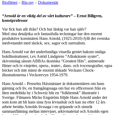
Biofilmer
–
Blu-ray
–
Dokumentär
“Arnold är en viktig del av vårt kulturarv”
– Ernst Billgren,
konstprofessor
Var fick han allt ifrån? Och hur läskig var han själv?
Med sina detaljrika och fantasifulla teckningar har den enormt
produktive konstnären Hans Arnold, (1925-2010) fyllt det svenska
medvetandet med skräck, sex, sagor och surrealism.
Hans Arnold var det underfundiga visuella geniet bakom otaliga
bokillustrationer, t.ex Astrid Lindgrens “Allrakäraste syster”,
skivomslag såsom ABBAs ikoniska “Greatest Hits”, animerade
filmer och tv-vinjetter, opera-, teater-, dans- och tvscenografier, egna
böcker och inte minst de enormt älskade Veckans Chock-
illustrationerna i Veckorevyn 1954-1979.
Hans Arnold – Penselns Häxmästare är dokumentären om hans
gärning och liv, en framgångssaga om hur en officersson från en
liten medeltida by i Schweiz blir en “folkhemsk” illustratör i
Sverige. Filmaren Micke Engström följde Hans Arnold under det
som kom att bli hans sista fyra levnadsår och kan nu efter 12 års
arbete berätta Arnolds livssaga i en gripande och sinnrik
sammanflätning mellan intervjuer, arkivmaterial och Arnolds egen