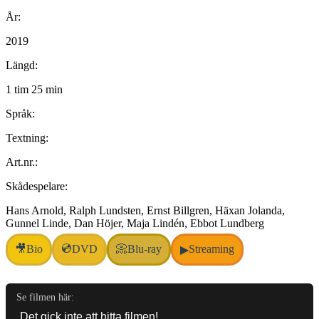
År:
2019
Längd:
1 tim 25 min
Språk:
Textning:
Art.nr.:
Skådespelare:
Hans Arnold, Ralph Lundsten, Ernst Billgren, Häxan Jolanda,
Gunnel Linde, Dan Höjer, Maja Lindén, Ebbot Lundberg
💿
🎥
Bio
DVD
📀
Blu-ray
Streaming
▶
Se filmen här: