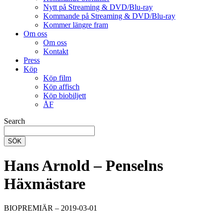
Nytt på Streaming & DVD/Blu-ray
Kommande på Streaming & DVD/Blu-ray
Kommer längre fram
Om oss
Om oss
Kontakt
Press
Köp
Köp film
Köp affisch
Köp biobiljett
ÅF
Search
SÖK
Hans Arnold – Penselns
Häxmästare
BIOPREMIÄR – 2019-03-01