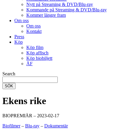
Nytt på Streaming & DVD/Blu-ray
Kommande på Streaming & DVD/Blu-ray
Kommer längre fram
Om oss
Om oss
Kontakt
Press
Köp
Köp film
Köp affisch
Köp biobiljett
ÅF
Search
SÖK
Ekens rike
BIOPREMIÄR – 2023-02-17
Biofilmer
–
Blu-ray
–
Dokumentär