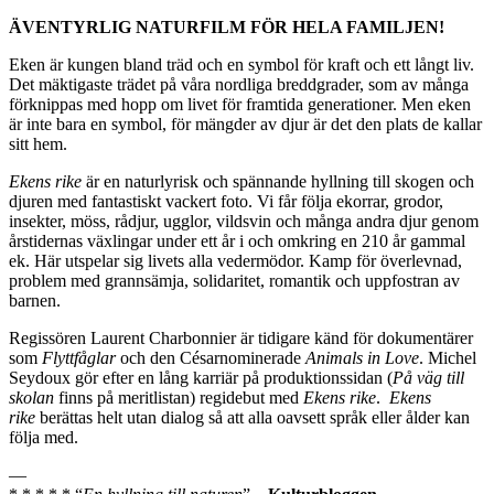
ÄVENTYRLIG NATURFILM FÖR HELA FAMILJEN!
Eken är kungen bland träd och en symbol för kraft och ett långt liv.
Det mäktigaste trädet på våra nordliga breddgrader, som av många
förknippas med hopp om livet för framtida generationer. Men eken
är inte bara en symbol, för mängder av djur är det den plats de kallar
sitt hem.
Ekens rike
är en naturlyrisk och spännande hyllning till skogen och
djuren med fantastiskt vackert foto. Vi får följa ekorrar, grodor,
insekter, möss, rådjur, ugglor, vildsvin och många andra djur genom
årstidernas växlingar under ett år i och omkring en 210 år gammal
ek. Här utspelar sig livets alla vedermödor. Kamp för överlevnad,
problem med grannsämja, solidaritet, romantik och uppfostran av
barnen.
Regissören Laurent Charbonnier är tidigare känd för dokumentärer
som
Flyttfåglar
och den Césarnominerade
Animals in Love
. Michel
Seydoux gör efter en lång karriär på produktionssidan (
På väg till
skolan
finns på meritlistan) regidebut med
Ekens rike
.
Ekens
rike
berättas helt utan dialog så att alla oavsett språk eller ålder kan
följa med.
—