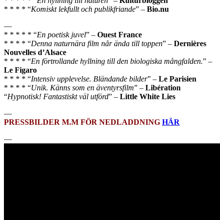
* * * * * “
En hyllning till naturen
” –
Kulturbloggen
* * * * “
Komiskt lekfullt och publikfriande
” –
Bio.nu
—
* * * * * “
En poetisk juvel
” –
Ouest France
* * * * “
Denna naturnära film når ända till toppen
” –
Dernières
Nouvelles d’Alsace
* * * * “
En förtrollande hyllning till den biologiska mångfalden.
” –
Le Figaro
* * * * “
Intensiv upplevelse. Bländande bilder
” –
Le Parisien
* * * * “
Unik. Känns som en äventyrsfilm
” –
Libération
“
Hypnotisk! Fantastiskt väl utförd
” –
Little White Lies
—
PRESSBILDER M.M FÖR NEDLADDNING
HÄR
—