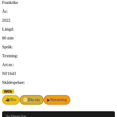
Frankrike
År:
2022
Längd:
80 min
Språk:
Textning:
Art.nr.:
NF1643
Skådespelare:
IMDb
Bio
Blu-ray
Streaming
▶
Se filmen här: