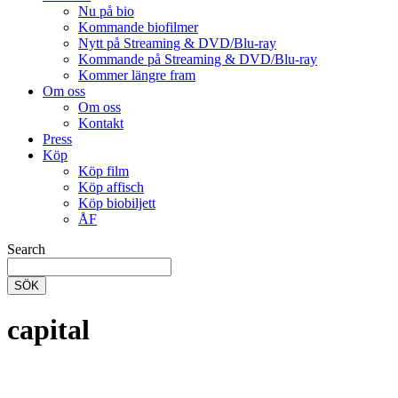
Nu på bio
Kommande biofilmer
Nytt på Streaming & DVD/Blu-ray
Kommande på Streaming & DVD/Blu-ray
Kommer längre fram
Om oss
Om oss
Kontakt
Press
Köp
Köp film
Köp affisch
Köp biobiljett
ÅF
Search
SÖK
capital