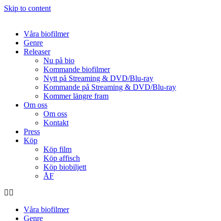
Skip to content
Våra biofilmer
Genre
Releaser
Nu på bio
Kommande biofilmer
Nytt på Streaming & DVD/Blu-ray
Kommande på Streaming & DVD/Blu-ray
Kommer längre fram
Om oss
Om oss
Kontakt
Press
Köp
Köp film
Köp affisch
Köp biobiljett
ÅF
Våra biofilmer
Genre