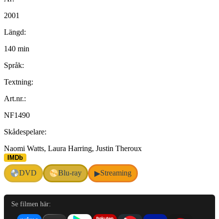
2001
Längd:
140 min
Språk:
Textning:
Art.nr.:
NF1490
Skådespelare:
Naomi Watts, Laura Harring, Justin Theroux
IMDb
DVD
Blu-ray
Streaming
▶
Se filmen här: