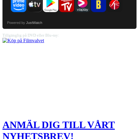
Powered by
JustWatch
Tillgänglig på DVD eller Blu-ray:
ANMÄL DIG TILL VÅRT
NYHETSBREV!