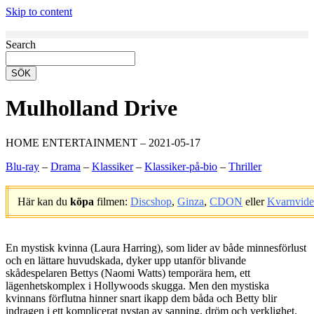
Skip to content
Search
SÖK
Mulholland Drive
HOME ENTERTAINMENT – 2021-05-17
Blu-ray
–
Drama
–
Klassiker
–
Klassiker-på-bio
–
Thriller
Här kan du
köpa
filmen:
Discshop
,
Ginza
,
CDON
eller
Kvarnvid
.
En mystisk kvinna (Laura Harring), som lider av både minnesförlust
och en lättare huvudskada, dyker upp utanför blivande
skådespelaren Bettys (Naomi Watts) temporära hem, ett
lägenhetskomplex i Hollywoods skugga. Men den mystiska
kvinnans förflutna hinner snart ikapp dem båda och Betty blir
indragen i ett komplicerat nystan av sanning, dröm och verklighet.