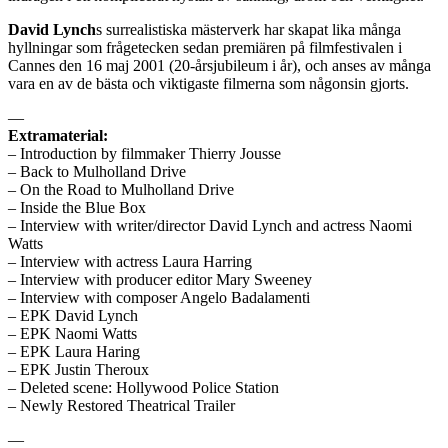
David Lynch
s surrealistiska mästerverk har skapat lika många
hyllningar som frågetecken sedan premiären på filmfestivalen i
Cannes den 16 maj 2001 (20-årsjubileum i år), och anses av många
vara en av de bästa och viktigaste filmerna som någonsin gjorts.
—
Extramaterial:
– Introduction by filmmaker Thierry Jousse
– Back to Mulholland Drive
– On the Road to Mulholland Drive
– Inside the Blue Box
– Interview with writer/director David Lynch and actress Naomi
Watts
– Interview with actress Laura Harring
– Interview with producer editor Mary Sweeney
– Interview with composer Angelo Badalamenti
– EPK David Lynch
– EPK Naomi Watts
– EPK Laura Haring
– EPK Justin Theroux
– Deleted scene: Hollywood Police Station
– Newly Restored Theatrical Trailer
—