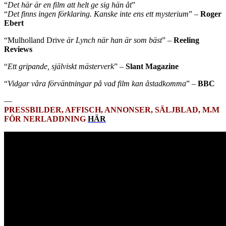
“
Det här är en film att helt ge sig hän åt
”
“
Det finns ingen förklaring. Kanske inte ens ett mysterium
”
–
Roger
Ebert
“Mulholland Drive
är Lynch när han är som bäst
” –
Reeling
Reviews
“
Ett gripande, själviskt mästerverk
”
–
Slant Magazine
“
Vidgar våra förväntningar på vad film kan åstadkomma
”
–
BBC
—
PRESSBILDER, AFFISCH, ANNONSER, SÄLJBLAD, M.M
FÖR NERLADDNING
HÄR