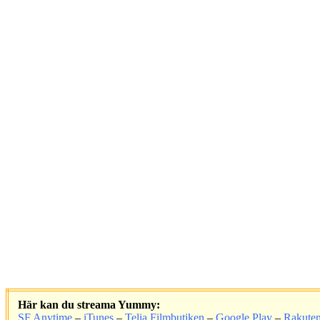
Här kan du streama Yummy:
SF Anytime
–
iTunes
–
Telia Filmbutiken
–
Google Play
–
Rakute