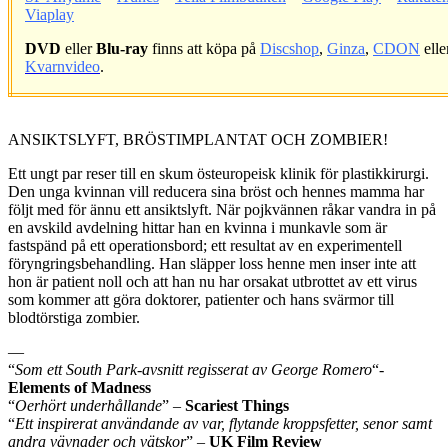
Viaplay
DVD
eller
Blu-ray
finns att köpa på
Discshop
,
Ginza
,
CDON
elle
Kvarnvideo
.
.
ANSIKTSLYFT, BRÖSTIMPLANTAT OCH ZOMBIER!
Ett ungt par reser till en skum östeuropeisk klinik för plastikkirurgi.
Den unga kvinnan vill reducera sina bröst och hennes mamma har
följt med för ännu ett ansiktslyft. När pojkvännen råkar vandra in på
en avskild avdelning hittar han en kvinna i munkavle som är
fastspänd på ett operationsbord; ett resultat av en experimentell
föryngringsbehandling. Han släpper loss henne men inser inte att
hon är patient noll och att han nu har orsakat utbrottet av ett virus
som kommer att göra doktorer, patienter och hans svärmor till
blodtörstiga zombier.
—
“
Som ett South Park-avsnitt regisserat av George Romero
“-
Elements of Madness
“
Oerhört underhållande
” –
Scariest Things
“
Ett inspirerat användande av var, flytande kroppsfetter, senor samt
andra vävnader och vätskor
” –
UK Film Review