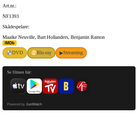
Art.nr.:
NF1393
Skådespelare:
Maaike Neuville, Bart Hollanders, Benjamin Ramon
IMDb
DVD
Blu-ray
Streaming
▶
Se filmen här:
Powered by
JustWatch