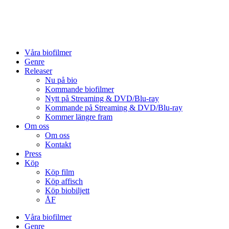
Skip
to
content
Våra biofilmer
Genre
Releaser
Nu på bio
Kommande biofilmer
Nytt på Streaming & DVD/Blu-ray
Kommande på Streaming & DVD/Blu-ray
Kommer längre fram
Om oss
Om oss
Kontakt
Press
Köp
Köp film
Köp affisch
Köp biobiljett
ÅF
Våra biofilmer
Genre