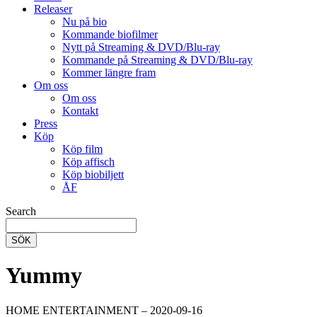
Releaser
Nu på bio
Kommande biofilmer
Nytt på Streaming & DVD/Blu-ray
Kommande på Streaming & DVD/Blu-ray
Kommer längre fram
Om oss
Om oss
Kontakt
Press
Köp
Köp film
Köp affisch
Köp biobiljett
ÅF
Search
SÖK
Yummy
HOME ENTERTAINMENT – 2020-09-16