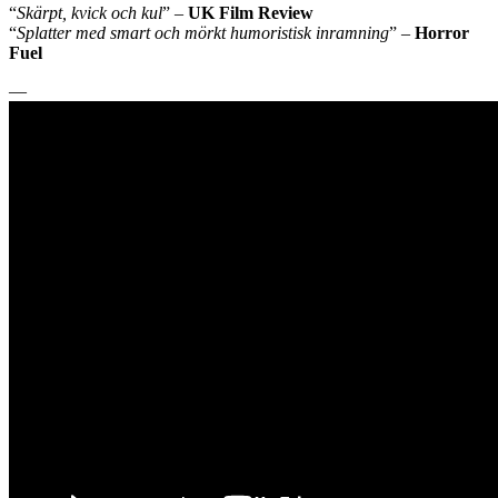
“
Skärpt, kvick och kul
” –
UK Film Review
“
Splatter med smart och mörkt humoristisk inramning
” –
Horror
Fuel
—