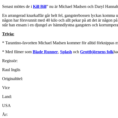
Senast möttes de i
Kill Bill
” nu är Michael Madsen och Daryl Hannah ti
En arrangerad knarkaffär går helt fel, gangsterbossen lyckas komma un
någon har försvunnit med 40 kilo och allt pekar på att det är någon på 
står han ensam i en djungel av hämndlystna gangsters och korrumper
Trivia:
* Tarantino-favoriten Michael Madsen kommer för alltid förknippas 
* Med filmer som
Blade Runner
,
Splash
och
Grottbjörnens folk
ha
Regissör:
Raul Inglis
Originaltitel:
Vice
Land:
USA
År: