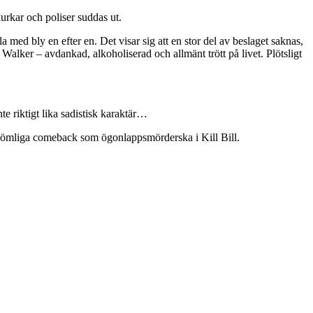
urkar och poliser suddas ut.
ed bly en efter en. Det visar sig att en stor del av beslaget saknas,
Walker – avdankad, alkoholiserad och allmänt trött på livet. Plötsligt
nte riktigt lika sadistisk karaktär…
rglömliga comeback som ögonlappsmörderska i Kill Bill.