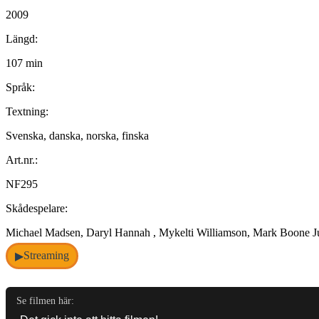
2009
Längd:
107 min
Språk:
Textning:
Svenska, danska, norska, finska
Art.nr.:
NF295
Skådespelare:
Michael Madsen, Daryl Hannah , Mykelti Williamson, Mark Boone J
Streaming
▶
Se filmen här: