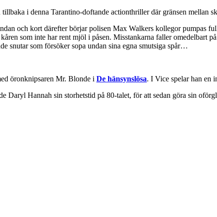
llbaka i denna Tarantino-doftande actionthriller där gränsen mellan sk
dan och kort därefter börjar polisen Max Walkers kollegor pumpas fulla m
kåren som inte har rent mjöl i påsen. Misstankarna faller omedelbart på 
ade snutar som försöker sopa undan sina egna smutsiga spår…
med öronknipsaren Mr. Blonde i
De hänsynslösa
. I Vice spelar han en i
de Daryl Hannah sin storhetstid på 80-talet, för att sedan göra sin ofö