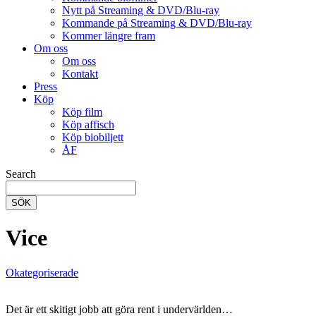
Nytt på Streaming & DVD/Blu-ray
Kommande på Streaming & DVD/Blu-ray
Kommer längre fram
Om oss
Om oss
Kontakt
Press
Köp
Köp film
Köp affisch
Köp biobiljett
ÅF
Search
SÖK
Vice
Okategoriserade
Det är ett skitigt jobb att göra rent i undervärlden…