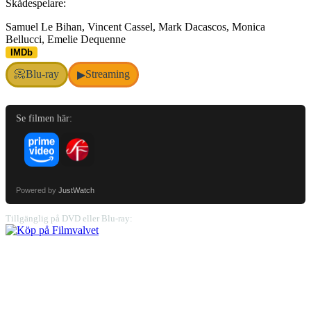
Skådespelare:
Samuel Le Bihan, Vincent Cassel, Mark Dacascos, Monica
Bellucci, Emelie Dequenne
IMDb
📀
Blu-ray
Streaming
▶
Se filmen här:
Powered by
JustWatch
Tillgänglig på DVD eller Blu-ray: