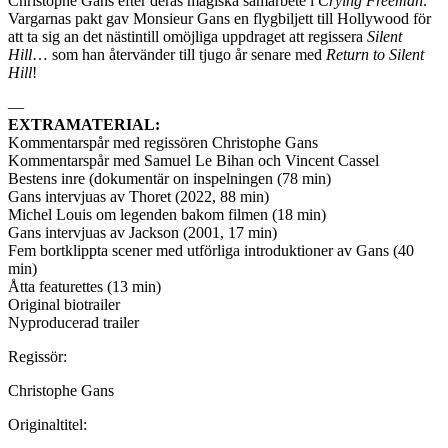
Christophe Gans efter deras magiska samarbete i
Crying Freeman
.
Vargarnas pakt gav Monsieur Gans en flygbiljett till Hollywood för
att ta sig an det nästintill omöjliga uppdraget att regissera
Silent
Hill
… som han återvänder till tjugo år senare med
Return to Silent
Hill
!
—
EXTRAMATERIAL:
Kommentarspår med regissören Christophe Gans
Kommentarspår med Samuel Le Bihan och Vincent Cassel
Bestens inre (dokumentär on inspelningen (78 min)
Gans intervjuas av Thoret (2022, 88 min)
Michel Louis om legenden bakom filmen (18 min)
Gans intervjuas av Jackson (2001, 17 min)
Fem bortklippta scener med utförliga introduktioner av Gans (40
min)
Åtta featurettes (13 min)
Original biotrailer
Nyproducerad trailer
Regissör:
Christophe Gans
Originaltitel: