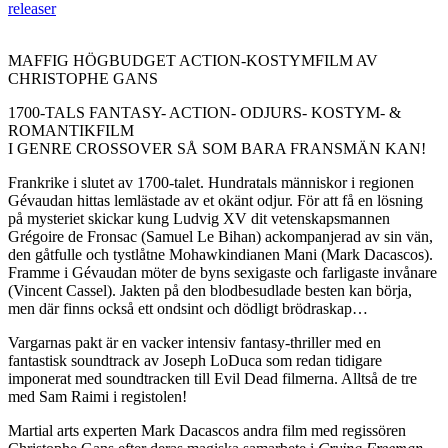
releaser
MAFFIG HÖGBUDGET ACTION-KOSTYMFILM AV
CHRISTOPHE GANS
1700-TALS FANTASY- ACTION- ODJURS- KOSTYM- &
ROMANTIKFILM
I GENRE CROSSOVER SÅ SOM BARA FRANSMÄN KAN!
Frankrike i slutet av 1700-talet. Hundratals människor i regionen
Gévaudan hittas lemlästade av et okänt odjur. För att få en lösning
på mysteriet skickar kung Ludvig XV dit vetenskapsmannen
Grégoire de Fronsac (Samuel Le Bihan) ackompanjerad av sin vän,
den gåtfulle och tystlåtne Mohawkindianen Mani (Mark Dacascos).
Framme i Gévaudan möter de byns sexigaste och farligaste invånare
(Vincent Cassel). Jakten på den blodbesudlade besten kan börja,
men där finns också ett ondsint och dödligt brödraskap…
Vargarnas pakt är en vacker intensiv fantasy-thriller med en
fantastisk soundtrack av Joseph LoDuca som redan tidigare
imponerat med soundtracken till Evil Dead filmerna. Alltså de tre
med Sam Raimi i registolen!
Martial arts experten Mark Dacascos andra film med regissören