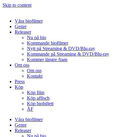
Skip to content
Våra biofilmer
Genre
Releaser
Nu på bio
Kommande biofilmer
Nytt på Streaming & DVD/Blu-ray
Kommande på Streaming & DVD/Blu-ray
Kommer längre fram
Om oss
Om oss
Kontakt
Press
Köp
Köp film
Köp affisch
Köp biobiljett
ÅF
Våra biofilmer
Genre
Releaser
Nu på bio