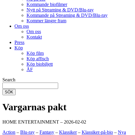
Kommande biofilmer
Nytt på Streaming & DVD/Blu-ray
Kommande på Streaming & DVD/Blu-ray
Kommer längre fram
Om oss
Om oss
Kontakt
Press
Köp
Köp film
Köp affisch
Köp biobiljett
ÅF
Search
SÖK
Vargarnas pakt
HOME ENTERTAINMENT – 2026-02-02
Action
–
Blu-ray
–
Fantasy
–
Klassiker
–
Klassiker-på-bio
–
Nya