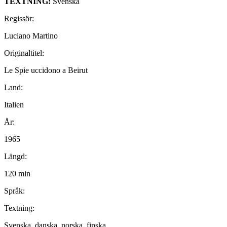
TEXTNING:
Svenska
Regissör:
Luciano Martino
Originaltitel:
Le Spie uccidono a Beirut
Land:
Italien
År:
1965
Längd:
120 min
Språk:
Textning:
Svenska, danska, norska, finska