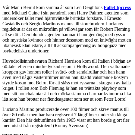
Vår Man i Beirut kom samma år som Len Deightons
Fallet Ipcress
med Michael Caine i sin paradroll som Harry Palmer, agenten som
undersöker fallet med hjärntvättade brittiska forskare. I Ernesto
Gastaldis och Sergio Martinos manus till storebrodern Lucianos
regidebut är det en mikrofilm på villovägar som får Robert Fleming
att se rött. Den blonde agenten hamnar i handgemäng med ryssar
och mystiska kvinnor och hinner dessutom med en knivfight mot en
libanesisk klanledare, allt till ackompanjemang av bongojazz med
psykedeliska undertoner.
Huvudrollsinnehavaren Richard Harrison kom till Italien i början av
60-talet efter en mindre lyckad sejour i Hollywood. Den vältränade
kroppen gav honom roller i svärd- och sandalrullar och han hann
även med några västernfilmer innan han iklädd välsittande kostym
styrde kosan mot Beirut för att slåss mot ryssarna i skuggan av kalla
kriget. I rollen som Bob Fleming är han en tvättäkta playboy som
med sitt nonchalanta sätt och mörka stämma charmar kvinnorna lika
lätt som han brottar ner fiendeagenter som ser ut som Peter Lorre!
Luciano Martino producerade över 100 filmer och skrev manus till
över 80 rullar men har bara regisserat 7 långfilmer under sin långa
karriär. Den här debutfilmen från 1965 visar att han borde gjort fler
med utsikt från registolen! (Ronny Svensson)