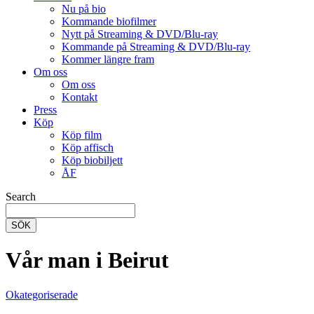
Nu på bio
Kommande biofilmer
Nytt på Streaming & DVD/Blu-ray
Kommande på Streaming & DVD/Blu-ray
Kommer längre fram
Om oss
Om oss
Kontakt
Press
Köp
Köp film
Köp affisch
Köp biobiljett
ÅF
Search
SÖK
Vår man i Beirut
Okategoriserade