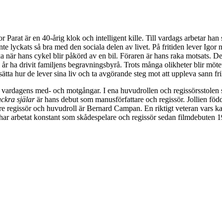
 Parat är en 40-årig klok och intelligent kille. Till vardags arbetar h
e lyckats så bra med den sociala delen av livet. På fritiden lever Igor n
 när hans cykel blir påkörd av en bil. Föraren är hans raka motsats. D
ga år ha drivit familjens begravningsbyrå. Trots många olikheter blir m
ätta hur de lever sina liv och ta avgörande steg mot att uppleva sann fri
från vardagens med- och motgångar. I ena huvudrollen och regissörsstole
ckra själar
är hans debut som manusförfattare och regissör. Jollien föd
e regissör och huvudroll är Bernard Campan. En riktigt veteran vars ka
har arbetat konstant som skådespelare och regissör sedan filmdebuten