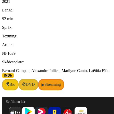
2021
Längd:
92 min
Språk:
Textning:
Art.nr.:
NF1639
Skådespelare:
Bernard Campan, Alexandre Jollien, Marilyne Canto, Laëtitia Eïdo
IMDb
💿
🎥
Bio
DVD
Streaming
▶
Se filmen här: