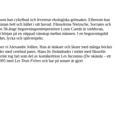
an som han cykelbud och levererar ekologiska grönsaker. Eftersom han
ästan helt och hållet i sitt huvud. Filosoferna Nietzsche, Socrates och
en 58-årige begravningsentreprenören Louis Caretti är världsvan,
ötet början på en otippad vänskap mellan männen. I en begravningsbil
het, lycka och självrespekt.
n ser vi Alexandre Jollien. Han är tänkare och lärare med många böcker
des med cerebral pares. Hans liv förändrades i mötet med filosofin
rriär tog fart som del av komikertrion Les Inconnus (De okända – ett
 1995 med
Les Trois Frères
och har på senare år gjort