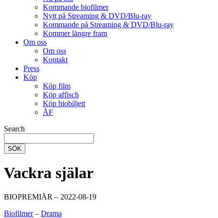
Kommande biofilmer
Nytt på Streaming & DVD/Blu-ray
Kommande på Streaming & DVD/Blu-ray
Kommer längre fram
Om oss
Om oss
Kontakt
Press
Köp
Köp film
Köp affisch
Köp biobiljett
ÅF
Search
SÖK
Vackra själar
BIOPREMIÄR – 2022-08-19
Biofilmer
–
Drama