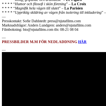
* * * * “
Humor och filosofi i skön förening
” –
La Croix
* * * * “
Magnifik hela vägen till slutet
” –
La Parisien
* * * * “
Uppriktig skildring av vägen från isolering till inkludering
” 
—
Presskontakt: Sofie Dahlstedt: press@njutafilms.com
Marknadsfrågor: Anders Lundgren: anders@njutafilms.com
Filmbokning: bio@njutafilms.com tfn: 08-21 08 04
—
PRESSBILDER M.M FÖR NEDLADDNING
HÄR
—