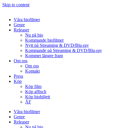
Skip to content
Våra biofilmer
Genre
Releaser
Nu på bio
Kommande biofilmer
Nytt på Streaming & DVD/Blu-ray
Kommande på Streaming & DVD/Blu-ray
Kommer längre fram
Om oss
Om oss
Kontakt
Press
Köp
Köp film
Köp affisch
Köp biobiljett
ÅF
Våra biofilmer
Genre
Releaser
Nu på bio