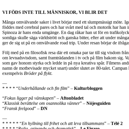
VI FÖDS INTE TILL MÄNNISKOR, VI BLIR DET
Många omvälvande saker i livet börjar med ett slumpmässigt möte. Igor
föddes med cerebral pares och har svårt med tal och motorik har han int
Spinoza är hans enda umgänge. En dag råkar han ut för en trafikolycka
somliga skulle säga världstrött och ganska bitter, efter att under mån
ger de sig ut på en omvälvande road trip. Under resan börjar de ifrågas
Följ med på en filosofisk resa där ett omaka par tar till sig visdom 
om levnadsvisdom, samt framträdanden i tv och på film bakom sig.
Va
som gav honom styrka och ledde in på nya kreativa spår. Filmens andr
namn de motbevisade mycket snart) under slutet av 80-talet. Campan 
exempelvis
Bröder på flykt
.
—
* * * * “
Underhållande och fin film
” –
Kulturbloggen
“
Fokus ligger på vänskapen
” –
Aftonbladet
“
Klassisk berättelse om osannolika vänner
” –
Nöjesguiden
“
Fransk feelgood
” –
DN
—
* * * * * “
En hyllning till frihet och att leva tillsammans
” –
Télé 2
* * * * “
Rolig, gripande och dramatisk
” –
Le Figaro