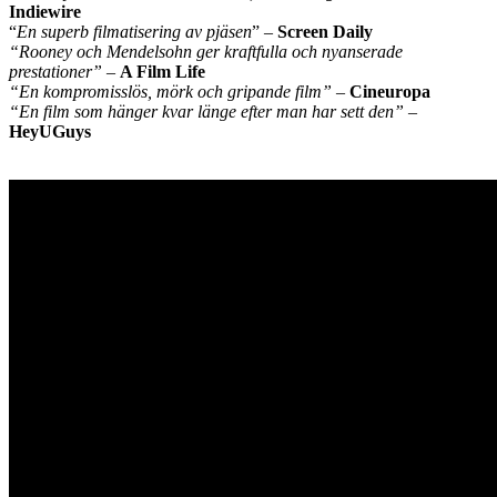
Indiewire
“
En superb filmatisering av pjäsen
” –
Screen Daily
“Rooney och Mendelsohn ger kraftfulla och nyanserade
prestationer”
–
A Film Life
“En kompromisslös, mörk och gripande film”
–
Cineuropa
“En film som hänger kvar länge efter man har sett den”
–
HeyUGuys