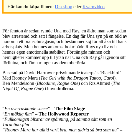
Här kan du
köpa
filmen:
Discshop
eller
Kvarnvideo
.
.
För femton år sedan rymde Una med Ray, en äldre man som sedan
blev arresterad och satt i fängelse. En dag får Una syn på en bild av
honom i ett branschmagasin, och bestämmer sig för att åka till hans
arbetsplats. Men hennes ankomst hotar både Rays nya liv och
hennes egen emotionella stabilitet. Förträngda minnen och
hemligheter kommer upp till ytan när Una och Ray går igenom sitt
förflutna, och lämnar ingen av dem oberörda.
Baserad på David Harrower prisvinnande teaterpjäs ‘Blackbird’.
Med Rooney Mara (
The Girl with the Dragon Tattoo, Carol
),
Ben Mendelsohn (
Bloodline, Rogue One
) och Riz Ahmed (
The
Night Of, Rogue One
) i huvudrollerna.
—
“
En överraskande succé
” –
The Film Stage
“
En mäktig film
” –
The Hollywood Reporter
“
Fullkomligen blixtrar av spänning, på samma sätt som en
Tarantino-film
“Rooney Mara har alltid varit bra, men aldrig så bra som nu
” –