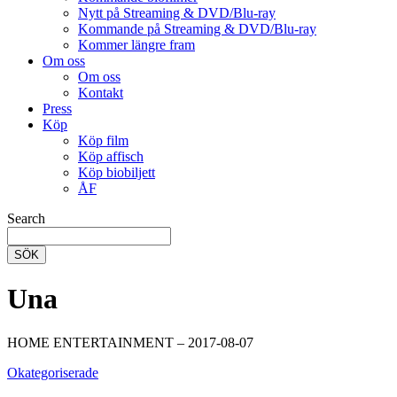
Nytt på Streaming & DVD/Blu-ray
Kommande på Streaming & DVD/Blu-ray
Kommer längre fram
Om oss
Om oss
Kontakt
Press
Köp
Köp film
Köp affisch
Köp biobiljett
ÅF
Search
SÖK
Una
HOME ENTERTAINMENT – 2017-08-07
Okategoriserade