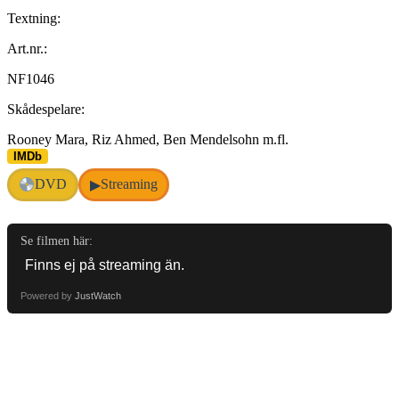
Textning:
Art.nr.:
NF1046
Skådespelare:
Rooney Mara, Riz Ahmed, Ben Mendelsohn m.fl.
IMDb
DVD
Streaming
▶
Se filmen här:
Powered by
JustWatch