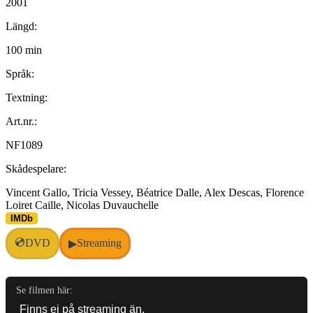
2001
Längd:
100 min
Språk:
Textning:
Art.nr.:
NF1089
Skådespelare:
Vincent Gallo, Tricia Vessey, Béatrice Dalle, Alex Descas, Florence
Loiret Caille, Nicolas Duvauchelle
IMDb
💿
DVD
Streaming
▶
Se filmen här: