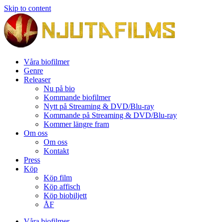
Skip to content
Våra biofilmer
Genre
Releaser
Nu på bio
Kommande biofilmer
Nytt på Streaming & DVD/Blu-ray
Kommande på Streaming & DVD/Blu-ray
Kommer längre fram
Om oss
Om oss
Kontakt
Press
Köp
Köp film
Köp affisch
Köp biobiljett
ÅF
Våra biofilmer