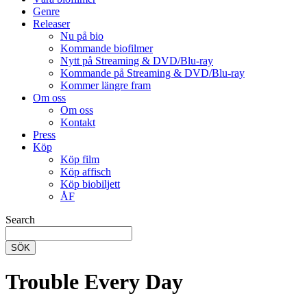
Genre
Releaser
Nu på bio
Kommande biofilmer
Nytt på Streaming & DVD/Blu-ray
Kommande på Streaming & DVD/Blu-ray
Kommer längre fram
Om oss
Om oss
Kontakt
Press
Köp
Köp film
Köp affisch
Köp biobiljett
ÅF
Search
SÖK
Trouble Every Day