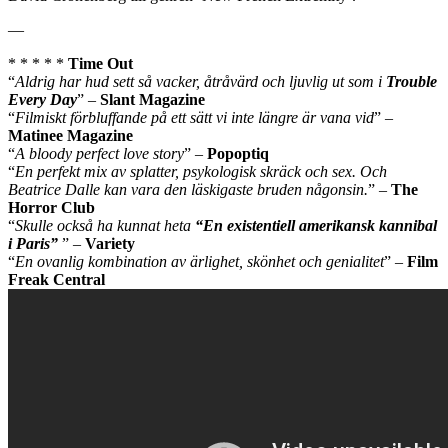
—
* * * * *
Time Out
“
Aldrig har hud sett så vacker, åtråvärd och ljuvlig ut som i
Trouble
Every Day
” –
Slant Magazine
“
Filmiskt förbluffande på ett sätt vi inte längre är vana vid
” –
Matinee Magazine
“
A bloody perfect love story
” –
Popoptiq
“
En perfekt mix av splatter, psykologisk skräck och sex. Och
Beatrice Dalle kan vara den läskigaste bruden någonsin.
” –
The
Horror Club
“
Skulle också ha kunnat heta
“En existentiell amerikansk kannibal
i Paris”
” –
Variety
“
En ovanlig kombination av ärlighet, skönhet och genialitet
” –
Film
Freak Central