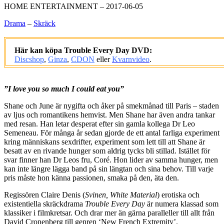
HOME ENTERTAINMENT – 2017-06-05
Drama
–
Skräck
Här kan köpa Trouble Every Day DVD:
Discshop
,
Ginza
,
CDON
eller
Kvarnvideo
.
.
”I love you so much I could eat you”
Shane och June är nygifta och åker på smekmånad till Paris – staden
av ljus och romantikens hemvist. Men Shane har även andra tankar
med resan. Han letar desperat efter sin gamla kollega Dr Leo
Semeneau. För många år sedan gjorde de ett antal farliga experiment
kring människans sexdrifter, experiment som lett till att Shane är
besatt av en rivande hunger som aldrig tycks bli stillad. Istället för
svar finner han Dr Leos fru, Coré. Hon lider av samma hunger, men
kan inte längre lägga band på sin längtan och sina behov. Till varje
pris måste hon känna passionen, smaka på den, äta den.
Regissören Claire Denis (
Svinen, White Material
) erotiska och
existentiella skräckdrama
Trouble Every Day
är numera klassad som
klassiker i filmkretsar. Och drar mer än gärna paralleller till allt från
David Cronenberg till genren ‘New French Extremity’.