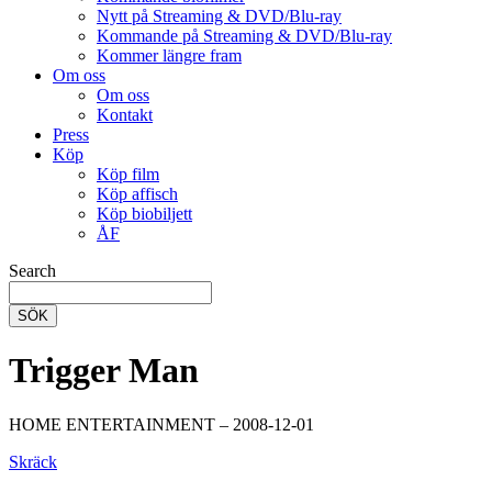
Nytt på Streaming & DVD/Blu-ray
Kommande på Streaming & DVD/Blu-ray
Kommer längre fram
Om oss
Om oss
Kontakt
Press
Köp
Köp film
Köp affisch
Köp biobiljett
ÅF
Search
SÖK
Trigger Man
HOME ENTERTAINMENT – 2008-12-01
Skräck