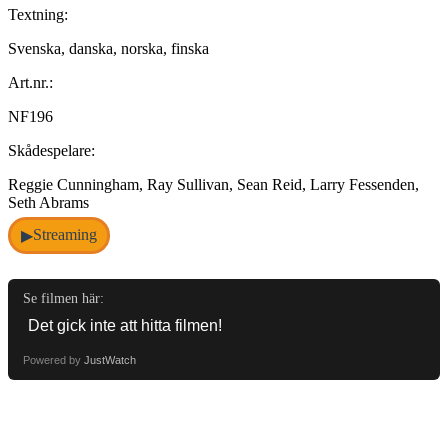
Textning:
Svenska, danska, norska, finska
Art.nr.:
NF196
Skådespelare:
Reggie Cunningham, Ray Sullivan, Sean Reid, Larry Fessenden,
Seth Abrams
Streaming
▶
Se filmen här:
Powered by
JustWatch