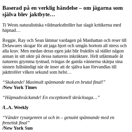
Baserad på en verklig händelse – om jägarna som
själva blev jaktbyte…
Ti Wests naturalistiska vildmarksthriller har slagit kritikerna med
häpnad…
Reggie, Ray och Sean lämnar vardagen på Manhattan och reser till
Delawares skogar för att jaga hjort och umgås bortom all stress och
alla krav. Men medan deras egen jakt blir fruktlös så ställer någon
annan in sitt sikte på dessa naturens inkräktare. Helt utlämnade åt
naturens grymma tystnad, tvingas de gamla vännerna skärpa sina
sinnen fullständigt när de inser att de själva kan förvandlas till
jakttroféer vilken sekund som helst…
“Skakande! Maximalt spännande med en brutal final!”
/New York Times
“Häpnadsväckande! En exceptionell skräcksaga…”
/L.A. Weekly
“Vänder rysargenren ut och in – genuint spännande med en
frenetisk final”
/New York Sun