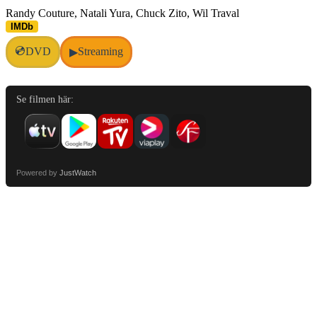
Randy Couture, Natali Yura, Chuck Zito, Wil Traval
IMDb
💿
DVD
Streaming
▶
Se filmen här:
Powered by
JustWatch