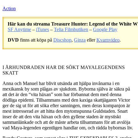
Action
Här kan du streama Treasure Hunter: Legend of the White Wi
SF Anytime
–
iTunes
–
Telia Filmbutiken
–
Google Play
DVD
finns att köpa på
Discshop
,
Ginza
eller
Kvarnvideo
.
.
I ÅRHUNDRADEN HAR DE SÖKT MAYALEGENDENS
SKATT
Anna och Manuel har blivit utsända att hjälpa invånarna i en
mexikansk by som plågas av sjukdom. Byborna själva är säkra på
att det är den “vita häxan” som har förbannat dem med denna
dödliga epidemi. Tillsammans med den kaxiga skattjägaren Victor
ger de sig ut för att söka efter sanningen, men deras kompanjon är
mest intresserad av att hitta den mytomspunna Guldstaden. Snart
inser de att den vita häxan och den gyllene staden är mystiskt
sammanlänkade och att de måste arbeta tillsammans för att avslöja
vad Maya-legenden egentligen handlar om, och rädda bybornas liv.