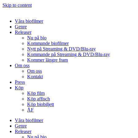
Skip to content
Våra biofilmer
Genre
Releaser
Nu på bio
Kommande biofilmer
Nytt på Streaming & DVD/Blu-ray
Kommande på Streaming & DVD/Blu-ray
Kommer längre fram
Om oss
Om oss
Kontakt
Press
Köp
Köp film
Köp affisch
Köp biobiljett
ÅF
Våra biofilmer
Genre
Releaser
Nu på bio