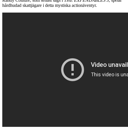
Randy Couture, som senast sågs i
THE EXPENDABLES 3
, spelar
hårdhudad skattjägare i detta mystiska actionäventyr.