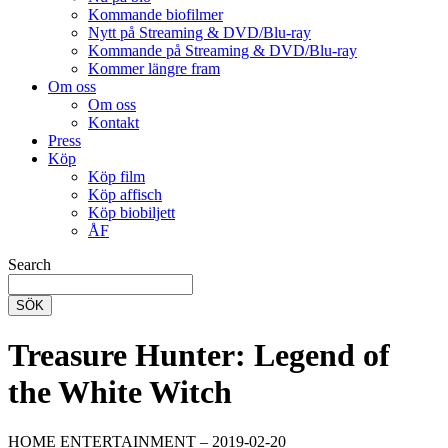
Kommande biofilmer
Nytt på Streaming & DVD/Blu-ray
Kommande på Streaming & DVD/Blu-ray
Kommer längre fram
Om oss
Om oss
Kontakt
Press
Köp
Köp film
Köp affisch
Köp biobiljett
ÅF
Search
SÖK
Treasure Hunter: Legend of
the White Witch
HOME ENTERTAINMENT – 2019-02-20