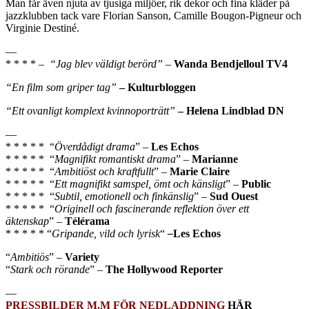
Man får även njuta av tjusiga miljöer, rik dekor och fina kläder på
jazzklubben tack vare Florian Sanson, Camille Bougon-Pigneur och
Virginie Destiné.
—
* * * * –
“Jag blev väldigt berörd”
–
Wanda Bendjelloul TV4
“En film som griper tag”
– Kulturbloggen
“Ett ovanligt komplext kvinnoporträtt”
– Helena Lindblad DN
—
* * * * * “
Överdådigt drama
” –
Les Echos
* * * * * “
Magnifikt romantiskt drama
” –
Marianne
* * * * * “
Ambitiöst och kraftfullt
” –
Marie Claire
* * * * * “
Ett magnifikt samspel, ömt och känsligt
” –
Public
* * * * * “
Subtil, emotionell och finkänslig
” –
Sud Ouest
* * * * * “
Originell och fascinerande reflektion över ett
äktenskap
” –
Télérama
* * * * * “
Gripande, vild och lyrisk
“
–
Les Echos
“
Ambitiös
” –
Variety
“
Stark och rörande
” –
The Hollywood Reporter
—
PRESSBILDER M.M FÖR NEDLADDNING
HÄR