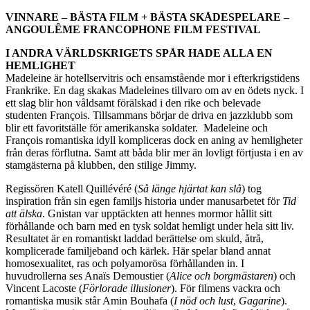
VINNARE – BÄSTA FILM + BÄSTA SKÅDESPELARE –
ANGOULÊME FRANCOPHONE FILM FESTIVAL
I ANDRA VÄRLDSKRIGETS SPÅR HADE ALLA EN
HEMLIGHET
Madeleine är hotellservitris och ensamstående mor i efterkrigstidens
Frankrike. En dag skakas Madeleines tillvaro om av en ödets nyck. I
ett slag blir hon våldsamt förälskad i den rike och belevade
studenten François. Tillsammans börjar de driva en jazzklubb som
blir ett favoritställe för amerikanska soldater. Madeleine och
François romantiska idyll kompliceras dock en aning av hemligheter
från deras förflutna. Samt att båda blir mer än lovligt förtjusta i en av
stamgästerna på klubben, den stilige Jimmy.
Regissören Katell Quillévéré (
Så länge hjärtat kan slå
) tog
inspiration från sin egen familjs historia under manusarbetet för
Tid
att älska
. Gnistan var upptäckten att hennes mormor hållit sitt
förhållande och barn med en tysk soldat hemligt under hela sitt liv.
Resultatet är en romantiskt laddad berättelse om skuld, åtrå,
komplicerade familjeband och kärlek. Här spelar bland annat
homosexualitet, ras och polyamorösa förhållanden in. I
huvudrollerna ses Anaïs Demoustier (
Alice och borgmästaren
) och
Vincent Lacoste (
Förlorade illusioner
). För filmens vackra och
romantiska musik står Amin Bouhafa (
I nöd och lust
,
Gagarine
).