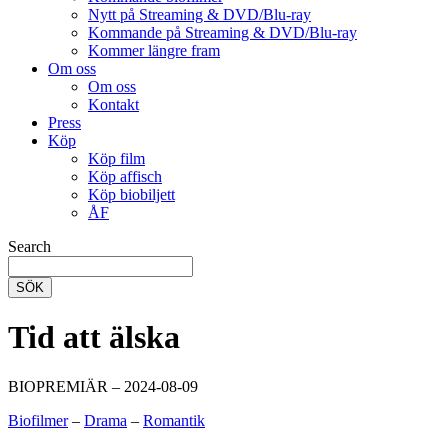
Nytt på Streaming & DVD/Blu-ray
Kommande på Streaming & DVD/Blu-ray
Kommer längre fram
Om oss
Om oss
Kontakt
Press
Köp
Köp film
Köp affisch
Köp biobiljett
ÅF
Search
SÖK
Tid att älska
BIOPREMIÄR – 2024-08-09
Biofilmer
–
Drama
–
Romantik