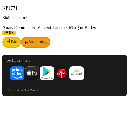
NF1771
Skådespelare:
Anaïs Demoustier, Vincent Lacoste, Morgan Bailey
IMDb
🎥
Bio
Streaming
▶
Se filmen här:
Powered by
JustWatch