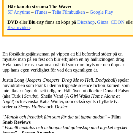
Här kan du streama The Wave:
SF Anytime
–
iTunes
–
Telia Filmbutiken
–
Google Play
DVD
eller
Blu-ray
finns att köpa på
Discshop
,
Ginza
,
CDON
elle
Kvarnvideo
.
.
En försäkringstjänsteman på vippen att bli befordrad stöter på en
mystisk man på en fest och blir erbjuden en ny hallucinogen drog.
Hela hans liv rasar samman när tid som rum bryts ner och öppnar
upp hans egen verklighet för vad den egentligen är.
Justin Long (
Jeepers Creepers
,
Drag Me to Hell
,
Dodgeball
) spelar
huvudrollen som Frank i denna trippade science fiction-komedi som
inte liknar något du sett tidigare. Håll även utkik efter Donald Faison
(aka Turk i
Scrubs
), Sheila Vand (
A Girl Walks Home Alone at
Night
) och svenska Katia Winter, som också synts i hyllade tv-
serierna
Sleepy Hollow
och
Dexter
.
“
Manisk och frenetisk film som får dig att tappa andan
” –
Film
Snob Reviews
“
Visuellt makalös och actionpackad galenskap med mycket mycket
humor
” –
Screen Anarchy