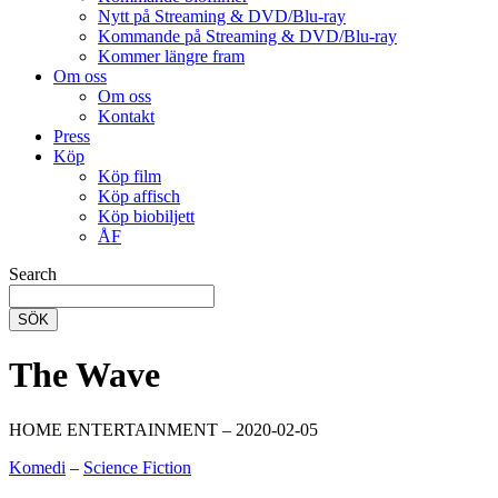
Nytt på Streaming & DVD/Blu-ray
Kommande på Streaming & DVD/Blu-ray
Kommer längre fram
Om oss
Om oss
Kontakt
Press
Köp
Köp film
Köp affisch
Köp biobiljett
ÅF
Search
SÖK
The Wave
HOME ENTERTAINMENT – 2020-02-05
Komedi
–
Science Fiction