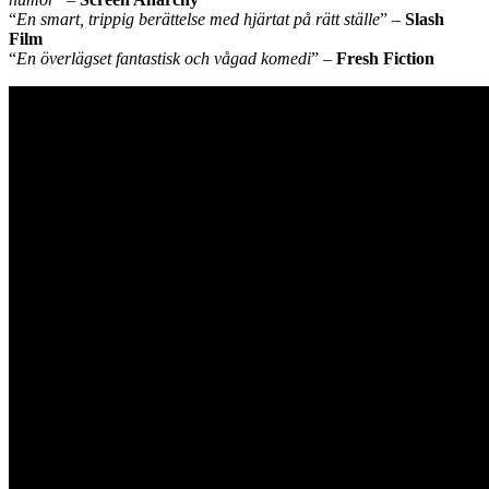
“
En smart, trippig berättelse med hjärtat på rätt ställe
” –
Slash
Film
“
En överlägset fantastisk och vågad komedi
” –
Fresh Fiction