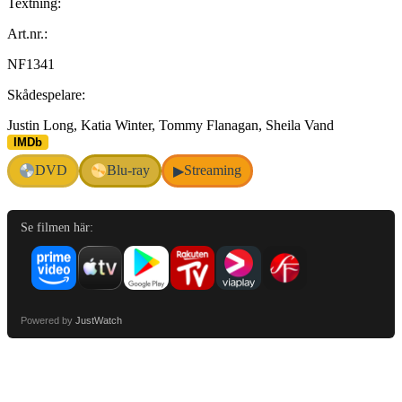
Textning:
Art.nr.:
NF1341
Skådespelare:
Justin Long, Katia Winter, Tommy Flanagan, Sheila Vand
IMDb
DVD
Blu-ray
Streaming
▶
Se filmen här:
Powered by
JustWatch