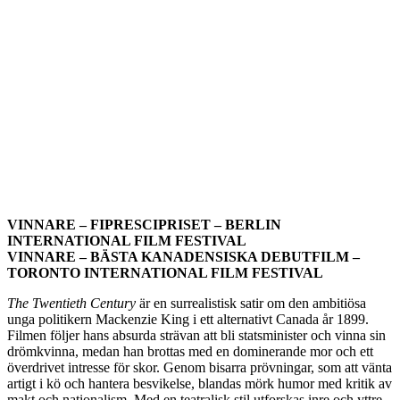
VINNARE – FIPRESCIPRISET – BERLIN
INTERNATIONAL FILM FESTIVAL
VINNARE – BÄSTA KANADENSISKA DEBUTFILM –
TORONTO INTERNATIONAL FILM FESTIVAL
The Twentieth Century
är en surrealistisk satir om den ambitiösa
unga politikern Mackenzie King i ett alternativt Canada år 1899.
Filmen följer hans absurda strävan att bli statsminister och vinna sin
drömkvinna, medan han brottas med en dominerande mor och ett
överdrivet intresse för skor. Genom bisarra prövningar, som att vänta
artigt i kö och hantera besvikelse, blandas mörk humor med kritik av
makt och nationalism. Med en teatralisk stil utforskas inre och yttre