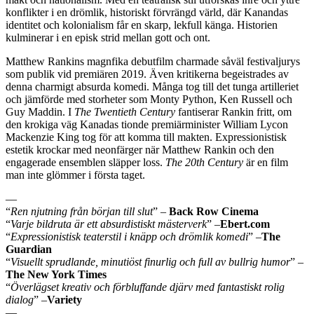
konflikter i en drömlik, historiskt förvrängd värld, där Kanandas
identitet och kolonialism får en skarp, lekfull känga. Historien
kulminerar i en episk strid mellan gott och ont.
Matthew Rankins magnfika debutfilm charmade såväl festivaljurys
som publik vid premiären 2019. Även kritikerna begeistrades av
denna charmigt absurda komedi. Många tog till det tunga artilleriet
och jämförde med storheter som Monty Python, Ken Russell och
Guy Maddin. I
The Twentieth Century
fantiserar Rankin fritt, om
den krokiga väg Kanadas tionde premiärminister William Lycon
Mackenzie King tog för att komma till makten. Expressionistisk
estetik krockar med neonfärger när Matthew Rankin och den
engagerade ensemblen släpper loss.
The 20th Century
är en film
man inte glömmer i första taget.
—
“
Ren njutning från början till slut
” –
Back Row Cinema
“
Varje bildruta är ett absurdistiskt mästerverk
” –
Ebert.com
“
Expressionistisk teaterstil i knäpp och drömlik komedi
” –
The
Guardian
“
Visuellt sprudlande, minutiöst finurlig och full av bullrig humor
” –
The New York Times
“
Överlägset kreativ och förbluffande djärv med fantastiskt rolig
dialog
” –
Variety
—