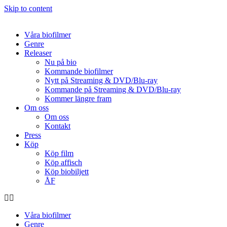
Skip to content
Våra biofilmer
Genre
Releaser
Nu på bio
Kommande biofilmer
Nytt på Streaming & DVD/Blu-ray
Kommande på Streaming & DVD/Blu-ray
Kommer längre fram
Om oss
Om oss
Kontakt
Press
Köp
Köp film
Köp affisch
Köp biobiljett
ÅF
Våra biofilmer
Genre