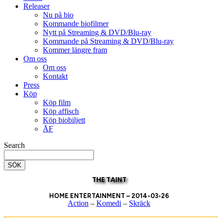
Releaser
Nu på bio
Kommande biofilmer
Nytt på Streaming & DVD/Blu-ray
Kommande på Streaming & DVD/Blu-ray
Kommer längre fram
Om oss
Om oss
Kontakt
Press
Köp
Köp film
Köp affisch
Köp biobiljett
ÅF
Search
SÖK
THE TAINT
HOME ENTERTAINMENT – 2014-03-26
Action
–
Komedi
–
Skräck