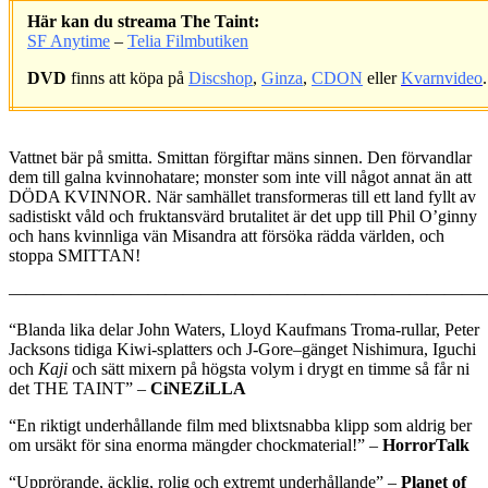
Här kan du streama The Taint:
SF Anytime
–
Telia Filmbutiken
DVD
finns att köpa på
Discshop
,
Ginza
,
CDON
eller
Kvarnvideo
.
.
Vattnet bär på smitta. Smittan förgiftar mäns sinnen. Den förvandlar
dem till galna kvinnohatare; monster som inte vill något annat än att
DÖDA KVINNOR. När samhället transformeras till ett land fyllt av
sadistiskt våld och fruktansvärd brutalitet är det upp till Phil O’ginny
och hans kvinnliga vän Misandra att försöka rädda världen, och
stoppa SMITTAN!
————————————————————————————
“Blanda lika delar John Waters, Lloyd Kaufmans Troma-rullar, Peter
Jacksons tidiga Kiwi-splatters och J-Gore
–
gänget Nishimura, Iguchi
och
Kaji
och sätt mixern på högsta volym i drygt en timme så får ni
det THE TAINT” –
CiNEZiLLA
“En riktigt underhållande film med blixtsnabba klipp som aldrig ber
om ursäkt för sina enorma mängder chockmaterial!” –
HorrorTalk
“Upprörande, äcklig, rolig och extremt underhållande” –
Planet of