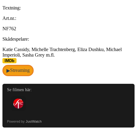
Textning:
Art.nr.:
NF762
Skådespelare:
Katie Cassidy, Michelle Trachtenberg, Eliza Dushku, Michael
Imperioli, Sasha Grey m.fl.
IMDb
Streaming
▶
Se filmen här:
Powered by
JustWatch