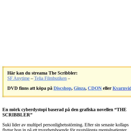
Här kan du streama The Scribbler:
SF Anytime
–
Telia Filmbutiken
–
DVD finns att köpa på
Discshop
,
Ginza
,
CDON
eller
Kvarnvi
.
En mörk cyberdystopi baserad på den grafiska novellen “THE
SCRIBBLER”
Suki lider av multipel personlighetsstörning. Efter sin senaste kollaps
flyttar hon in på ett trygghetsboende för nyutsläppta mentalpatienter,