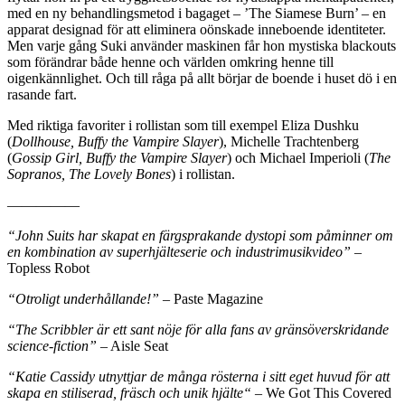
med en ny behandlingsmetod i bagaget – ’The Siamese Burn’ – en
apparat designad för att eliminera oönskade inneboende identiteter.
Men varje gång Suki använder maskinen får hon mystiska blackouts
som förändrar både henne och världen omkring henne till
oigenkännlighet. Och till råga på allt börjar de boende i huset dö i en
rasande fart.
Med riktiga favoriter i rollistan som till exempel Eliza Dushku
(
Dollhouse, Buffy the Vampire Slayer
), Michelle Trachtenberg
(
Gossip Girl, Buffy the Vampire Slayer
) och Michael Imperioli (
The
Sopranos, The Lovely Bones
) i rollistan.
—————
“John Suits har skapat en färgsprakande dystopi som påminner om
en kombination av superhjälteserie och industrimusikvideo”
–
Topless Robot
“Otroligt underhållande!”
– Paste Magazine
“The Scribbler är ett sant nöje för alla fans av gränsöverskridande
science-fiction”
– Aisle Seat
“
Katie
Cassidy
utnyttjar
de många
rösterna i
sitt eget huvud
för att
skapa
en stiliserad, fräsch och unik
hjälte
“
– We Got This Covered