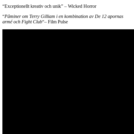
“Exceptionellt kreativ och unik” – Wicked Horror
“
Påminer om Terry Gilliam i en kombination av De 12 apornas
armé och Fight Club
“– Film Pulse