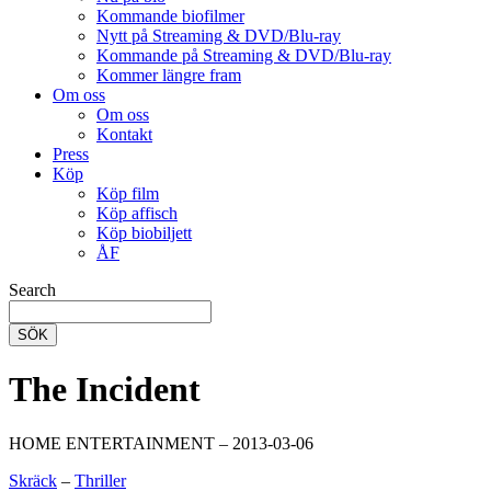
Kommande biofilmer
Nytt på Streaming & DVD/Blu-ray
Kommande på Streaming & DVD/Blu-ray
Kommer längre fram
Om oss
Om oss
Kontakt
Press
Köp
Köp film
Köp affisch
Köp biobiljett
ÅF
Search
SÖK
The Incident
HOME ENTERTAINMENT – 2013-03-06
Skräck
–
Thriller