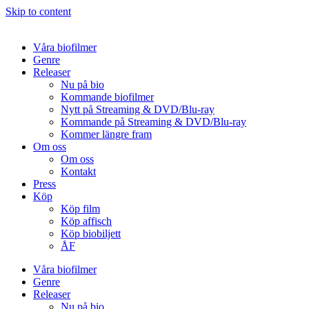
Skip to content
Våra biofilmer
Genre
Releaser
Nu på bio
Kommande biofilmer
Nytt på Streaming & DVD/Blu-ray
Kommande på Streaming & DVD/Blu-ray
Kommer längre fram
Om oss
Om oss
Kontakt
Press
Köp
Köp film
Köp affisch
Köp biobiljett
ÅF
Våra biofilmer
Genre
Releaser
Nu på bio