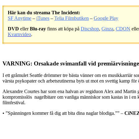
Här kan du streama The Incident:
SF Anytime
–
iTunes
–
Telia Filmbutiken
–
Google Play
DVD
eller
Blu-ray
finns att köpa på
Discshop
,
Ginza
,
CDON
elle
Kvarnvideo
.
.
VARNING: Orsakade svimanfall vid premiärvisningen 
I ett gråmulet Seattle drömmer tre bästa vänner om en musikkarriär som
värsta psykopater och arbetsrutinerna byts ut mot en svettig kamp för 
Alexandre Courtes har som ena halvan av regiduon Alex and Martin gj
kompromisslös nagelbitare om vanliga människor som kastas in i en ka
filmfestival.
• ”Spänningen kommer få dig att bita dina naglar blodiga.”” –
CiNE