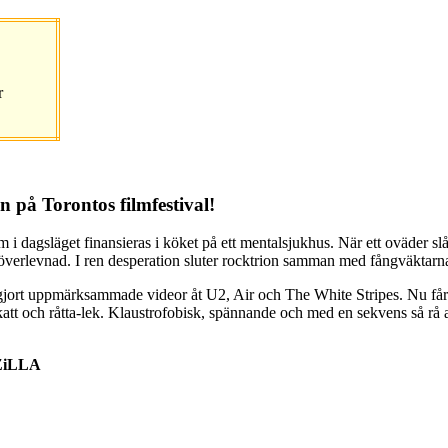
r
på Torontos filmfestival!
 i dagsläget finansieras i köket på ett mentalsjukhus. När ett oväder sl
överlevnad. I ren desperation sluter rocktrion samman med fångväktarna f
ort uppmärksammade videor åt U2, Air och The White Stripes. Nu får h
tt och råtta-lek. Klaustrofobisk, spännande och med en sekvens så rå 
ZiLLA