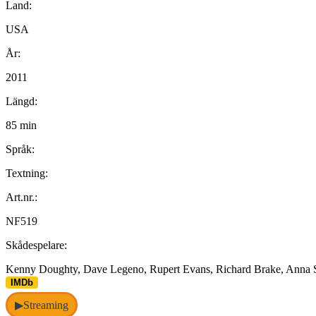
Land:
USA
År:
2011
Längd:
85 min
Språk:
Textning:
Art.nr.:
NF519
Skådespelare:
Kenny Doughty, Dave Legeno, Rupert Evans, Richard Brake, Anna S
IMDb
Streaming
▶