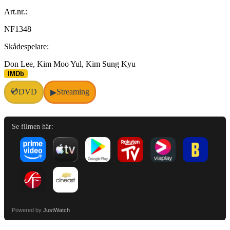
Art.nr.:
NF1348
Skådespelare:
Don Lee, Kim Moo Yul, Kim Sung Kyu
IMDb
💿
DVD
Streaming
▶
Se filmen här:
Powered by
JustWatch