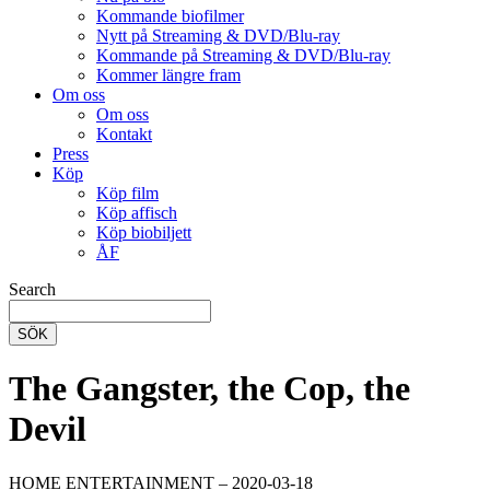
Kommande biofilmer
Nytt på Streaming & DVD/Blu-ray
Kommande på Streaming & DVD/Blu-ray
Kommer längre fram
Om oss
Om oss
Kontakt
Press
Köp
Köp film
Köp affisch
Köp biobiljett
ÅF
Search
SÖK
The Gangster, the Cop, the
Devil
HOME ENTERTAINMENT – 2020-03-18