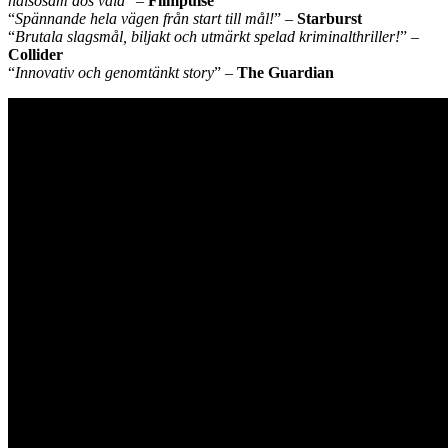
hälsosam dos våld
” –
Filmpulse
“
Spännande hela vägen från start till mål!
” –
Starburst
“
Brutala slagsmål, biljakt och utmärkt spelad kriminalthriller!
” –
Collider
“
Innovativ och genomtänkt story
” –
The Guardian