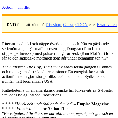
Action
–
Thriller
DVD
finns att köpa på
Discshop
,
Ginza
,
CDON
eller
Kvarnvideo
.
.
Efter att med nöd och näppe överlevt en attack från en gäckande
seriemördare, ingår maffiabossen Jang Dong-su (Don Lee) ett
otippat partnerskap med polisen Jung Tar-seok (Kim Mot Yul) för att
fånga den sadistiska mördaren som går under benämningen “K”.
The Gangster, The Cop, The Devil
visades första gången i Cannes
och mottogs med strålande recensioner. En energisk koreansk
actionfilm som gjort stor publiksuccé i hemlandet Sydkorea och
nyligen haft biopremiär i USA.
Rättigheterna till en amerikansk remake har förvärvats av Sylvester
Stallones bolag Balboa Productions.
* * * * “
Kvick och underhållande thriller
” –
Empire Magazine
* * * * “
Ett måste!
” –
The Action Elite
“
En välpolerad thriller som har allt: action, mystik, intriger och en