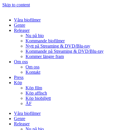
Skip to content
Våra biofilmer
Genre
Releaser
Nu på bio
Kommande biofilmer
Nytt på Streaming & DVD/Blu-ray
Kommande på Streaming & DVD/Blu-ray
Kommer längre fram
Om oss
Om oss
Kontakt
Press
Köp
Köp film
Köp affisch
Köp biobiljett
ÅF
Våra biofilmer
Genre
Releaser
Nu på bio