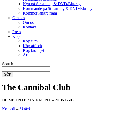
Nytt på Streaming & DVD/Blu-ray
Kommande på Streaming & DVD/Blu-ray
Kommer längre fram
Om oss
Om oss
Kontakt
Press
Köp
Köp film
Köp affisch
Köp biobiljett
ÅF
Search
SÖK
The Cannibal Club
HOME ENTERTAINMENT – 2018-12-05
Komedi
–
Skräck