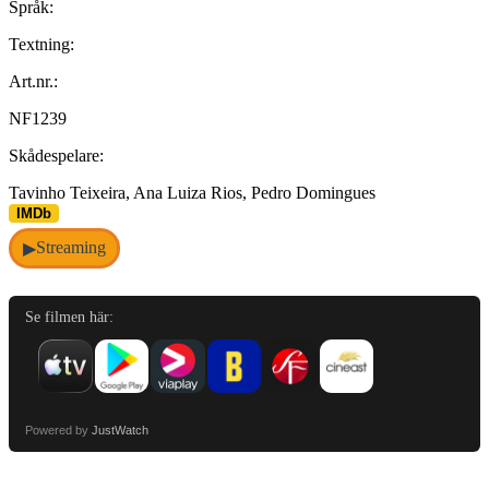
Språk:
Textning:
Art.nr.:
NF1239
Skådespelare:
Tavinho Teixeira, Ana Luiza Rios, Pedro Domingues
IMDb
Streaming
▶
Se filmen här:
Powered by
JustWatch