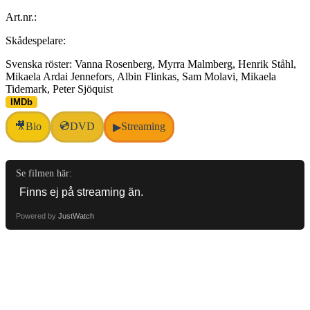
Art.nr.:
Skådespelare:
Svenska röster: Vanna Rosenberg, Myrra Malmberg, Henrik Ståhl,
Mikaela Ardai Jennefors, Albin Flinkas, Sam Molavi, Mikaela
Tidemark, Peter Sjöquist
IMDb
💿
🎥
Bio
DVD
Streaming
▶
Se filmen här:
Powered by
JustWatch