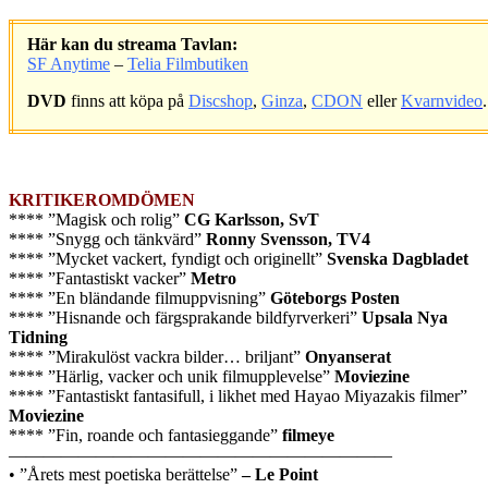
Här kan du streama Tavlan:
SF Anytime
–
Telia Filmbutiken
DVD
finns att köpa på
Discshop
,
Ginza
,
CDON
eller
Kvarnvideo
.
.
KRITIKEROMDÖMEN
**** ”Magisk och rolig”
CG Karlsson, SvT
**** ”Snygg och tänkvärd”
Ronny Svensson, TV4
**** ”Mycket vackert, fyndigt och originellt”
Svenska Dagbladet
**** ”Fantastiskt vacker”
Metro
**** ”En bländande filmuppvisning”
Göteborgs Posten
**** ”Hisnande och färgsprakande bildfyrverkeri”
Upsala Nya
Tidning
**** ”Mirakulöst vackra bilder… briljant”
Onyanserat
**** ”Härlig, vacker och unik filmupplevelse”
Moviezine
**** ”Fantastiskt fantasifull, i likhet med Hayao Miyazakis filmer”
Moviezine
**** ”Fin, roande och fantasieggande”
filmeye
——————————————————————
• ”Årets mest poetiska berättelse”
– Le Point