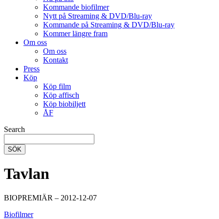
Kommande biofilmer
Nytt på Streaming & DVD/Blu-ray
Kommande på Streaming & DVD/Blu-ray
Kommer längre fram
Om oss
Om oss
Kontakt
Press
Köp
Köp film
Köp affisch
Köp biobiljett
ÅF
Search
SÖK
Tavlan
BIOPREMIÄR – 2012-12-07
Biofilmer