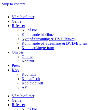
Skip to content
Våra biofilmer
Genre
Releaser
Nu på bio
Kommande biofilmer
Nytt på Streaming & DVD/Blu-ray
Kommande på Streaming & DVD/Blu-ray
Kommer längre fram
Om oss
Om oss
Kontakt
Press
Köp
Köp film
Köp affisch
Köp biobiljett
ÅF
Våra biofilmer
Genre
Releaser
Nu på bio