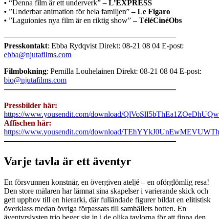
• “Denna film är ett underverk”
– L’EXPRESS
• ”Underbar animation för hela familjen”
– Le Figaro
• ”Laguionies nya film är en riktig show”
– TéléCinéObs
——————————————————————
Presskontakt
: Ebba Rydqvist Direkt: 08-21 08 04 E-post:
ebba@njutafilms.com
Filmbokning
: Pernilla Louhelainen Direkt: 08-21 08 04 E-post:
bio@njutafilms.com
——————————————————————
Pressbilder här:
https://www.yousendit.com/download/QlVoSlI5bThEa1ZOeDhUQw
Affischen här:
https://www.yousendit.com/download/TEhYYkJ0UnEwMEVUW
——————————————————————
Varje tavla är ett äventyr
En försvunnen konstnär, en övergiven ateljé – en oförglömlig resa!
Den store målaren har lämnat sina skapelser i varierande skick och
gett upphov till en hierarki, där fulländade figurer bildat en elitistisk
överklass medan övriga förpassats till samhällets botten. En
äventyrslysten trio beger sig in i de olika tavlorna för att finna den