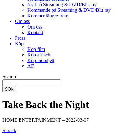
Nytt på Streaming & DVD/Blu-ray
Kommande på Streaming & DVD/Blu-ray
Kommer längre fram
Om oss
Om oss
Kontakt
Press
Köp
Köp film
Köp affisch
Köp biobiljett
ÅF
Search
SÖK
Take Back the Night
HOME ENTERTAINMENT – 2022-03-07
Skräck