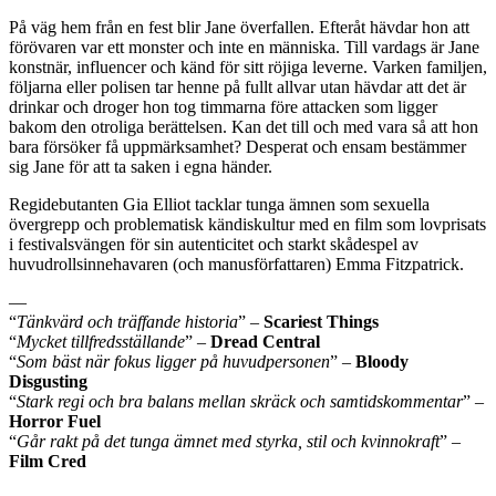
På väg hem från en fest blir Jane överfallen. Efteråt hävdar hon att
förövaren var ett monster och inte en människa. Till vardags är Jane
konstnär, influencer och känd för sitt röjiga leverne. Varken familjen,
följarna eller polisen tar henne på fullt allvar utan hävdar att det är
drinkar och droger hon tog timmarna före attacken som ligger
bakom den otroliga berättelsen. Kan det till och med vara så att hon
bara försöker få uppmärksamhet? Desperat och ensam bestämmer
sig Jane för att ta saken i egna händer.
Regidebutanten Gia Elliot tacklar tunga ämnen som sexuella
övergrepp och problematisk kändiskultur med en film som lovprisats
i festivalsvängen för sin autenticitet och starkt skådespel av
huvudrollsinnehavaren (och manusförfattaren) Emma Fitzpatrick.
—
“
Tänkvärd och träffande historia
” –
Scariest Things
“
Mycket tillfredsställande
” –
Dread Central
“
Som bäst när fokus ligger på huvudpersonen
” –
Bloody
Disgusting
“
Stark regi och bra balans mellan skräck och samtidskommentar
” –
Horror Fuel
“
Går rakt på det tunga ämnet med styrka, stil och kvinnokraft
” –
Film Cred