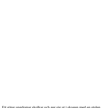
Ett gäng ungdomar skolkar och ger sig ut i skogen med en stulen