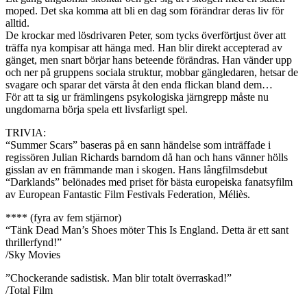
moped. Det ska komma att bli en dag som förändrar deras liv för
alltid.
De krockar med lösdrivaren Peter, som tycks överförtjust över att
träffa nya kompisar att hänga med. Han blir direkt accepterad av
gänget, men snart börjar hans beteende förändras. Han vänder upp
och ner på gruppens sociala struktur, mobbar gängledaren, hetsar de
svagare och sparar det värsta åt den enda flickan bland dem…
För att ta sig ur främlingens psykologiska järngrepp måste nu
ungdomarna börja spela ett livsfarligt spel.
TRIVIA:
“Summer Scars” baseras på en sann händelse som inträffade i
regissören Julian Richards barndom då han och hans vänner hölls
gisslan av en främmande man i skogen. Hans långfilmsdebut
“Darklands” belönades med priset för bästa europeiska fanatsyfilm
av European Fantastic Film Festivals Federation, Méliès.
**** (fyra av fem stjärnor)
“Tänk Dead Man’s Shoes möter This Is England. Detta är ett sant
thrillerfynd!”
/Sky Movies
”Chockerande sadistisk. Man blir totalt överraskad!”
/Total Film