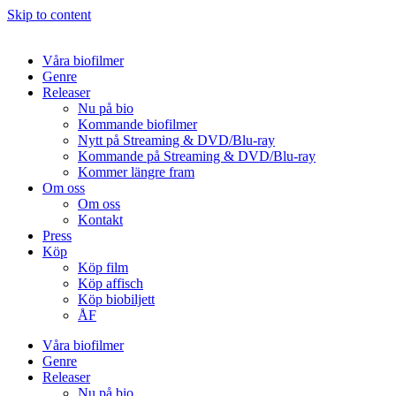
Skip to content
Våra biofilmer
Genre
Releaser
Nu på bio
Kommande biofilmer
Nytt på Streaming & DVD/Blu-ray
Kommande på Streaming & DVD/Blu-ray
Kommer längre fram
Om oss
Om oss
Kontakt
Press
Köp
Köp film
Köp affisch
Köp biobiljett
ÅF
Våra biofilmer
Genre
Releaser
Nu på bio