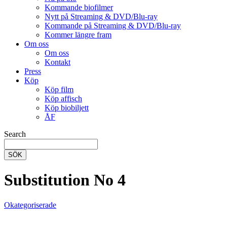
Kommande biofilmer
Nytt på Streaming & DVD/Blu-ray
Kommande på Streaming & DVD/Blu-ray
Kommer längre fram
Om oss
Om oss
Kontakt
Press
Köp
Köp film
Köp affisch
Köp biobiljett
ÅF
Search
SÖK
Substitution No 4
Okategoriserade