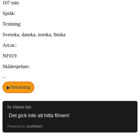
107 min
Språk:
Textning:
Svenska, danska, norska, finska
Art.nr.:
NF019
Skådespelare:
–
Streaming
▶
Se filmen här:
Powered by
JustWatch