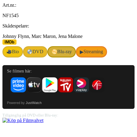
Art.nr.:
NF1545
Skådespelare:
Johnny Flynn, Marc Maron, Jena Malone
IMDb
Bio
DVD
Blu-ray
Streaming
▶
Se filmen här:
Powered by
JustWatch
Tillgänglig på DVD eller Blu-ray: