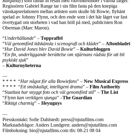
Burgundy
) som ramar in resan med vidvinkelbilder i varma färger.
Regissören Gabriel Range tar i sin film fasta på den knepiga
vänskapsrelationen mellan artisten som skulle bli Bowie, flyhänt
spelad av Johnny Flynn, och den ende som i det här läget var fast
övertygad om storheten i vad han höll på med, publicisten Ron
Oberman (Marc Maron).
“
Underhållande
” –
Toppraffel
“
Väl genomförd tidskänsla i scenografi och kläder
” –
Aftonbladet
“
Hur David Jones blev David Bowie
” –
Kulturbloggen
“
En fin, underliggande berättelse om stjärnans rädsla för att bli
psykiskt sjuk
”
–
Kulturnyheterna
—
* * * * “
Har något för alla Bowiefans
” –
New Musical Express
* * * * “
Ett småskaligt, intelligent drama
” –
Film Authority
“Stardust
har snyggt foto och väl genomförd stil
” –
The List
“
Flynn kan verkligen sjunga
” –
The Guardian
“
Riktigt charmig
” –
Heyuguys
—
Presskontakt:
Sofie Dahlstedt
: press@njutafilms.com
Marknadsfrågor: Anders Lundgren: anders@njutafilms.com
Filmbokning: bio@njutafilms.com tfn: 08-21 08 04