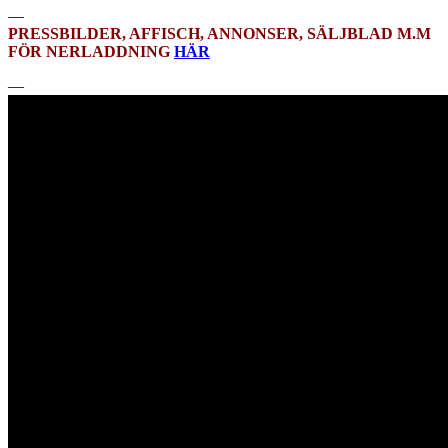
—
PRESSBILDER, AFFISCH, ANNONSER, SÄLJBLAD M.M
FÖR NERLADDNING
HÄR
—