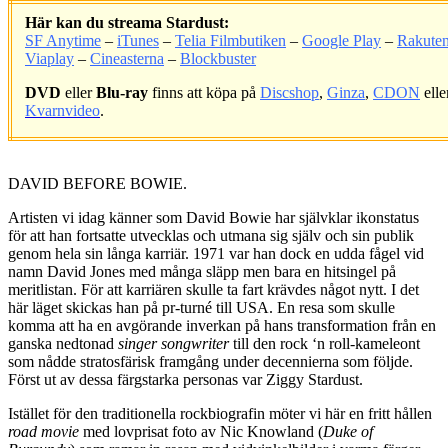
Här kan du streama Stardust:
SF Anytime
–
iTunes
–
Telia Filmbutiken
–
Google Play
–
Rakute
Viaplay
–
Cineasterna
–
Blockbuster
DVD
eller
Blu-ray
finns att köpa på
Discshop
,
Ginza
,
CDON
elle
Kvarnvideo
.
.
DAVID BEFORE BOWIE.
Artisten vi idag känner som David Bowie har självklar ikonstatus
för att han fortsatte utvecklas och utmana sig själv och sin publik
genom hela sin långa karriär. 1971 var han dock en udda fågel vid
namn David Jones med många släpp men bara en hitsingel på
meritlistan. För att karriären skulle ta fart krävdes något nytt. I det
här läget skickas han på pr-turné till USA. En resa som skulle
komma att ha en avgörande inverkan på hans transformation från en
ganska nedtonad
singer songwriter
till den rock ‘n roll-kameleont
som nådde stratosfärisk framgång under decennierna som följde.
Först ut av dessa färgstarka personas var Ziggy Stardust.
Istället för den traditionella rockbiografin möter vi här en fritt hållen
road movie
med lovprisat foto av Nic Knowland (
Duke of