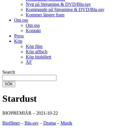
Nytt på Streaming & DVD/Blu-ray
Kommande på Streaming & DVD/Blu-ray
Kommer längre fram
Om oss
Om oss
Kontakt
Press
Köp
Köp film
Köp affisch
Köp biobiljett
ÅF
Search
SÖK
Stardust
BIOPREMIÄR – 2021-10-22
Biofilmer
–
Blu-ray
–
Drama
–
Musik