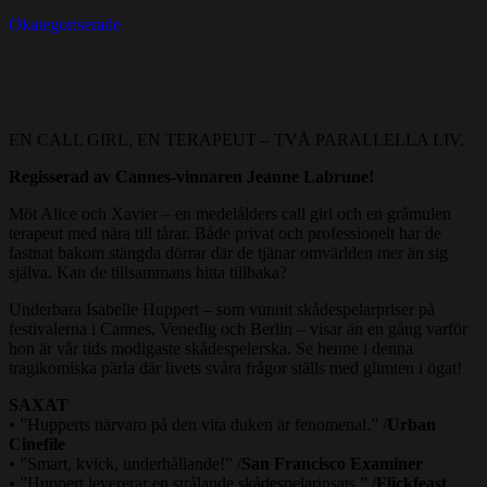
Okategoriserade
EN CALL GIRL, EN TERAPEUT – TVÅ PARALLELLA LIV.
Regisserad av Cannes-vinnaren Jeanne Labrune!
Möt Alice och Xavier – en medelålders call girl och en gråmulen
terapeut med nära till tårar. Både privat och professionelt har de
fastnat bakom stängda dörrar där de tjänar omvärlden mer än sig
själva. Kan de tillsammans hitta tillbaka?
Underbara Isabelle Huppert – som vunnit skådespelarpriser på
festivalerna i Cannes, Venedig och Berlin – visar än en gång varför
hon är vår tids modigaste skådespelerska. Se henne i denna
tragikomiska pärla där livets svåra frågor ställs med glimten i ögat!
SAXAT
• ”Hupperts närvaro på den vita duken är fenomenal.” /
Urban
Cinefile
• ”Smart, kvick, underhållande!” /
San Francisco Examiner
• ”Huppert levererar en strålande skådespelarinsats.” /
Flickfeast