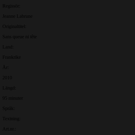
Regissör:
Jeanne Labrune
Originaltitel:
Sans queue ni tête
Land:
Frankrike
År:
2010
Längd:
95 minuter
Språk:
Textning:
Art.nr.: