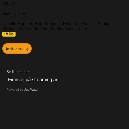
NF419
Skådespelare:
Isabelle Huppert, Bouli Lanners, Richard Debuisne, Sabila
Moussadek, Valerie Dreville, Mathieu Carrière
IMDb
Streaming
▶
Se filmen här:
Powered by
JustWatch