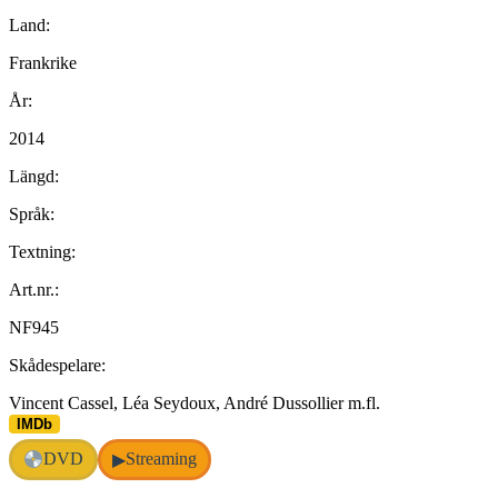
Land:
Frankrike
År:
2014
Längd:
Språk:
Textning:
Art.nr.:
NF945
Skådespelare:
Vincent Cassel, Léa Seydoux, André Dussollier m.fl.
IMDb
DVD
Streaming
▶