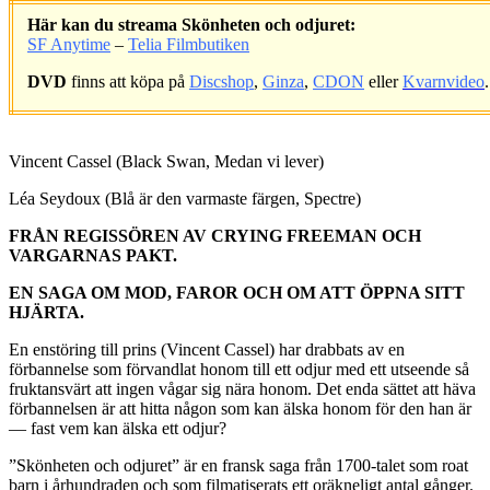
Här kan du streama Skönheten och odjuret:
SF Anytime
–
Telia Filmbutiken
DVD
finns att köpa på
Discshop
,
Ginza
,
CDON
eller
Kvarnvideo
.
.
Vincent Cassel (Black Swan, Medan vi lever)
Léa Seydoux (Blå är den varmaste färgen, Spectre)
FRÅN REGISSÖREN AV CRYING FREEMAN OCH
VARGARNAS PAKT.
EN SAGA OM MOD, FAROR OCH OM ATT ÖPPNA SITT
HJÄRTA.
En enstöring till prins (Vincent Cassel) har drabbats av en
förbannelse som förvandlat honom till ett odjur med ett utseende så
fruktansvärt att ingen vågar sig nära honom. Det enda sättet att häva
förbannelsen är att hitta någon som kan älska honom för den han är
— fast vem kan älska ett odjur?
”Skönheten och odjuret” är en fransk saga från 1700-talet som roat
barn i århundraden och som filmatiserats ett oräkneligt antal gånger.