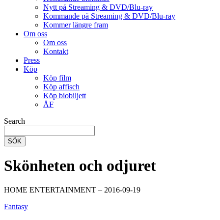
Nytt på Streaming & DVD/Blu-ray
Kommande på Streaming & DVD/Blu-ray
Kommer längre fram
Om oss
Om oss
Kontakt
Press
Köp
Köp film
Köp affisch
Köp biobiljett
ÅF
Search
SÖK
Skönheten och odjuret
HOME ENTERTAINMENT – 2016-09-19
Fantasy