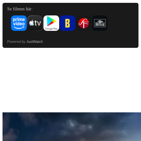
Se filmen här:
Powered by
JustWatch