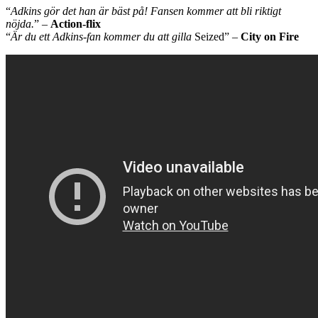
“
Adkins gör det han är bäst på! Fansen kommer att bli riktigt
nöjda.
” –
Action-flix
“
Är du ett Adkins-fan kommer du att gilla
Seized” –
City on Fire