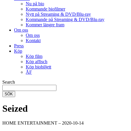
Nu på bio
Kommande biofilmer
Nytt på Streaming & DVD/Blu-ray
Kommande på Streaming & DVD/Blu-ray
Kommer längre fram
Om oss
Om oss
Kontakt
Press
Köp
Köp film
Köp affisch
Köp biobiljett
ÅF
Search
SÖK
Seized
HOME ENTERTAINMENT – 2020-10-14