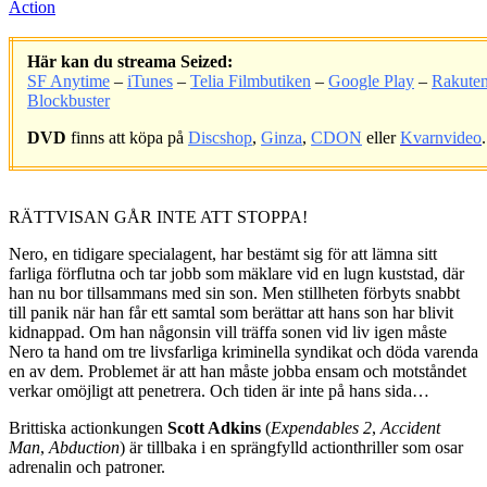
Action
Här kan du streama Seized:
SF Anytime
–
iTunes
–
Telia Filmbutiken
–
Google Play
–
Rakute
Blockbuster
DVD
finns att köpa på
Discshop
,
Ginza
,
CDON
eller
Kvarnvideo
.
.
RÄTTVISAN GÅR INTE ATT STOPPA!
Nero, en tidigare specialagent, har bestämt sig för att lämna sitt
farliga förflutna och tar jobb som mäklare vid en lugn kuststad, där
han nu bor tillsammans med sin son. Men stillheten förbyts snabbt
till panik när han får ett samtal som berättar att hans son har blivit
kidnappad. Om han någonsin vill träffa sonen vid liv igen måste
Nero ta hand om tre livsfarliga kriminella syndikat och döda varenda
en av dem. Problemet är att han måste jobba ensam och motståndet
verkar omöjligt att penetrera. Och tiden är inte på hans sida…
Brittiska actionkungen
Scott Adkins
(
Expendables 2
,
Accident
Man
,
Abduction
) är tillbaka i en sprängfylld actionthriller som osar
adrenalin och patroner.