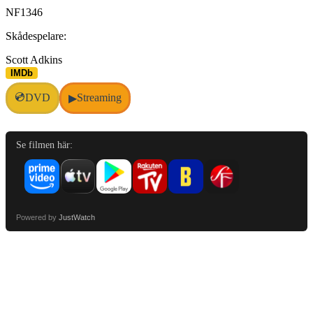
NF1346
Skådespelare:
Scott Adkins
IMDb
💿
DVD
Streaming
▶
Se filmen här:
Powered by
JustWatch