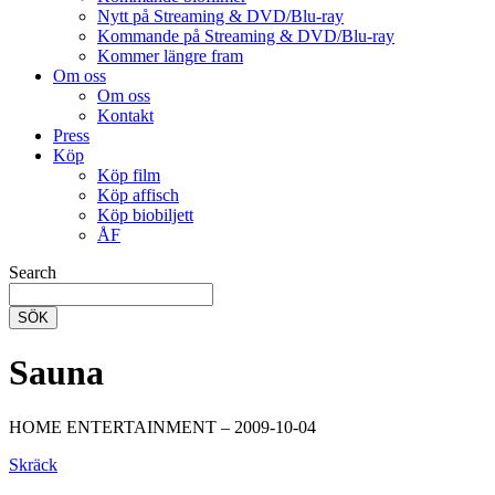
Nytt på Streaming & DVD/Blu-ray
Kommande på Streaming & DVD/Blu-ray
Kommer längre fram
Om oss
Om oss
Kontakt
Press
Köp
Köp film
Köp affisch
Köp biobiljett
ÅF
Search
SÖK
Sauna
HOME ENTERTAINMENT – 2009-10-04
Skräck