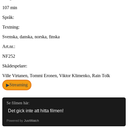
107 min
Språk:
Textning:
Svenska, danska, norska, finska
Art.nr.:
NF252
Skådespelare:
Ville Virtanen, Tommi Eronen, Viktor Klimenko, Rain Tolk
Streaming
▶
Se filmen här:
Powered by
JustWatch