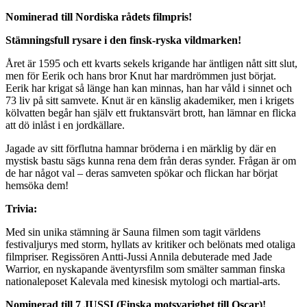
Nominerad till Nordiska rådets filmpris!
Stämningsfull rysare i den finsk-ryska vildmarken!
Året är 1595 och ett kvarts sekels krigande har äntligen nått sitt slut,
men för Eerik och hans bror Knut har mardrömmen just börjat.
Eerik har krigat så länge han kan minnas, han har våld i sinnet och
73 liv på sitt samvete. Knut är en känslig akademiker, men i krigets
kölvatten begår han själv ett fruktansvärt brott, han lämnar en flicka
att dö inlåst i en jordkällare.
Jagade av sitt förflutna hamnar bröderna i en märklig by där en
mystisk bastu sägs kunna rena dem från deras synder. Frågan är om
de har något val – deras samveten spökar och flickan har börjat
hemsöka dem!
Trivia:
Med sin unika stämning är Sauna filmen som tagit världens
festivaljurys med storm, hyllats av kritiker och belönats med otaliga
filmpriser. Regissören Antti-Jussi Annila debuterade med Jade
Warrior, en nyskapande äventyrsfilm som smälter samman finska
nationaleposet Kalevala med kinesisk mytologi och martial-arts.
Nominerad till 7 JUSSI (Finska motsvarighet till Oscar)!