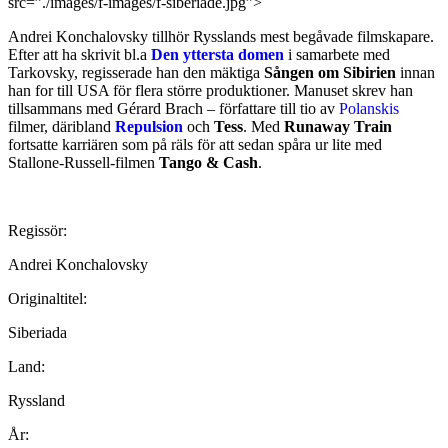
src=”./images/f-images/f-siberiade.jpg”>
Andrei Konchalovsky tillhör Rysslands mest begåvade filmskapare.
Efter att ha skrivit bl.a
Den yttersta domen
i samarbete med
Tarkovsky, regisserade han den mäktiga
Sången om Sibirien
innan
han for till USA för flera större produktioner. Manuset skrev han
tillsammans med Gérard Brach – författare till tio av
Polanskis
filmer, däribland
Repulsion
och
Tess
. Med
Runaway Train
fortsatte karriären som på räls för att sedan spåra ur lite med
Stallone-Russell-filmen
Tango & Cash
.
Regissör:
Andrei Konchalovsky
Originaltitel:
Siberiada
Land:
Ryssland
År: