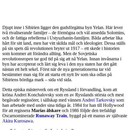
Djupt inne i Sibirien ligger den gudsförgätna byn Yelan. Här lever
två rivaliserande familjer – de förmögna och väl ansedda Solomins,
och de fattiga rebellerna i Ustyuzhanin-familjen. Båda arbetar lika
hårt för sitt land, men har vitt skilda mål och ideologier. Dessa ställs
på sin spets då revolutionen bryter ut 1917 – ett skede i historien
som kommer att förändra allting. Men de Sovjetiska
revolutionsropen tar god tid på sig att nå Yelan. Innan invånarna i
byn har accepterat och lärt sig leva i den nya staten har det gått
nästan ett helt sekel. Först när de nya generationerna tar vid
bestämmer man sig för att starta ett nytt liv som ska odlas på
Sibiriens bördiga mark – sida vid sida.
Detta episka mästerverk om ett Ryssland i förvandling, kom att
kröna Andrei Konchalovsky som en av Rysslands största och mest
begåvade regissörer, i sällskap med vännen
Andrei Tarkovsky
som
han arbetade med under sina tidiga år. 1984 for han till Hollywood
för att regissera
Marias älskare
och 1986 följde den trefaldigt
Oscarnominerade
Runaway Train
, byggd på ett manus av självaste
Akira Kurosawa
.