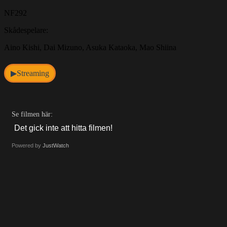
NF292
Skådespelare:
Aino Kishi, Dai Mizuno, Asuka Kataoka, Mao Shiina
Streaming
▶
Se filmen här:
Powered by
JustWatch