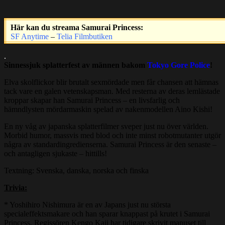
Här kan du streama Samurai Princess:
SF Anytime
–
Telia Filmbutiken
.
Sinnessjuk splatterfest av männen bakom
Tokyo Gore Police
!
Elva skolflickor blir brutalt sexmördade men får chansen att hämnas
tack vare en galen vetenskapsman. Med resterna av deras lemlästade
kroppar skapar han Samurai Princess – en livsfarlig och
hämndlysten mördarmaskin spelad av nakenmodellen Aino Kishi!
En ny våg av japanska splatterfilmer sveper just nu över världen.
Morbid humor, massvis med blod och inte minst robotmutanter utgör
några av standardingredienserna. Samurai Princess är den senaste –
och antagligen sjukaste – hittills!
Textning: Svenska, danska, norska och finska
Trivia:
* Yoshihiro Nishimura är en av Japans just nu största
specialeffektsmakare och han sparar knappast på krutet i Samurai
Princess. Regissören Kengo Kaji har tidigare skrivit manuset till