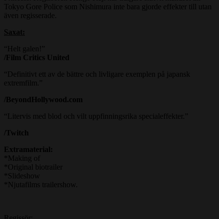
Tokyo Gore Police som Nishimura inte bara gjorde effekter till utan
även regisserade.
Saxat:
“Helt galen!”
/Film Critics United
“Definitivt ett av de bättre och livligare exemplen på japansk
extremfilm.”
/BeyondHollywood.com
“Litervis med blod och vilt uppfinningsrika specialeffekter.”
/Twitch
Extramaterial:
*Making of
*Original biotrailer
*Slideshow
*Njutafilms trailershow.
Regissör: