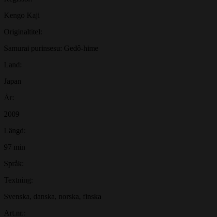
Kengo Kaji
Originaltitel:
Samurai purinsesu: Gedô-hime
Land:
Japan
År:
2009
Längd:
97 min
Språk:
Textning:
Svenska, danska, norska, finska
Art.nr.: