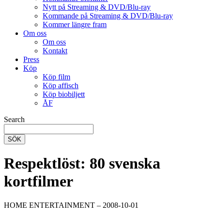
Nytt på Streaming & DVD/Blu-ray
Kommande på Streaming & DVD/Blu-ray
Kommer längre fram
Om oss
Om oss
Kontakt
Press
Köp
Köp film
Köp affisch
Köp biobiljett
ÅF
Search
SÖK
Respektlöst: 80 svenska
kortfilmer
HOME ENTERTAINMENT – 2008-10-01