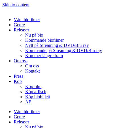
Skip to content
Våra biofilmer
Genre
Releaser
Nu på bio
Kommande biofilmer
Nytt på Streaming & DVD/Blu-ray
Kommande på Streaming & DVD/Blu-ray
Kommer längre fram
Om oss
Om oss
Kontakt
Press
Köp
Köp film
Köp affisch
Köp biobiljett
ÅF
Våra biofilmer
Genre
Releaser
Nu på bio