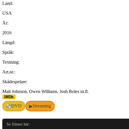
Land:
USA
År:
2016
Längd:
Språk:
Textning:
Art.nr.:
Skådespelare:
Matt Johnson, Owen Williams, Josh Boles m.fl.
IMDb
DVD
Streaming
▶
Se filmen här: