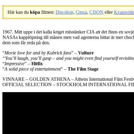
Här kan du
köpa
filmen:
Discshop
,
Ginza
,
CDON
eller
Kvarnvid
.
1967. Mitt uppe i det kalla kriget misstänker CIA att det finns en sov
NASAs kapplöpning till månen men vad agenterna hittar är mer chocke
dem som får reda på den.
“
Movie love for and by Kubrick fans
” –
Vulture
“You’ll laugh, you’ll gasp – and you might even find yourself revisitin
“
Impressive
” –
Hitfix
“
A solid piece of entertainment
” –
The Film Stage
VINNARE – GOLDEN ATHENA – Athens International Film Festiv
OFFICIAL SELECTION – STOCKHOLM INTERNATIONAL FI