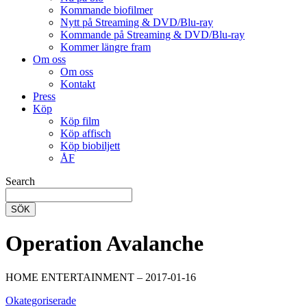
Kommande biofilmer
Nytt på Streaming & DVD/Blu-ray
Kommande på Streaming & DVD/Blu-ray
Kommer längre fram
Om oss
Om oss
Kontakt
Press
Köp
Köp film
Köp affisch
Köp biobiljett
ÅF
Search
SÖK
Operation Avalanche
HOME ENTERTAINMENT – 2017-01-16
Okategoriserade