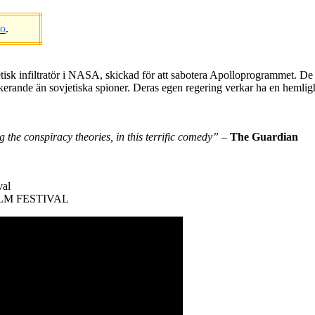
eo
.
jetisk infiltratör i NASA, skickad för att sabotera Apolloprogrammet. D
rande än sovjetiska spioner. Deras egen regering verkar ha en hemlig
g the conspiracy theories, in this terrific comedy”
–
The Guardian
al
LM FESTIVAL