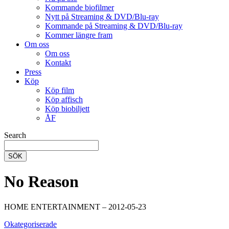
Kommande biofilmer
Nytt på Streaming & DVD/Blu-ray
Kommande på Streaming & DVD/Blu-ray
Kommer längre fram
Om oss
Om oss
Kontakt
Press
Köp
Köp film
Köp affisch
Köp biobiljett
ÅF
Search
SÖK
No Reason
HOME ENTERTAINMENT – 2012-05-23
Okategoriserade