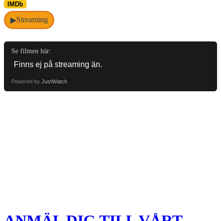
IMDb
Streaming
▶
Se filmen här:
Powered by
JustWatch
ANMÄL DIG TILL VÅRT