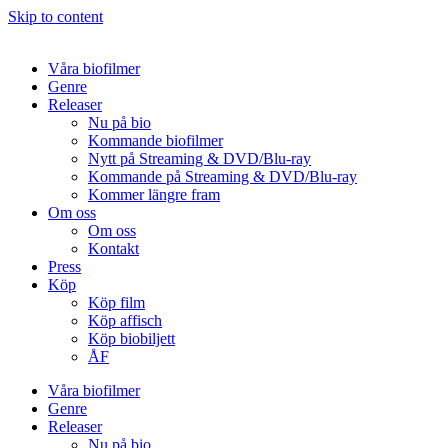
Skip to content
Våra biofilmer
Genre
Releaser
Nu på bio
Kommande biofilmer
Nytt på Streaming & DVD/Blu-ray
Kommande på Streaming & DVD/Blu-ray
Kommer längre fram
Om oss
Om oss
Kontakt
Press
Köp
Köp film
Köp affisch
Köp biobiljett
ÅF
Våra biofilmer
Genre
Releaser
Nu på bio