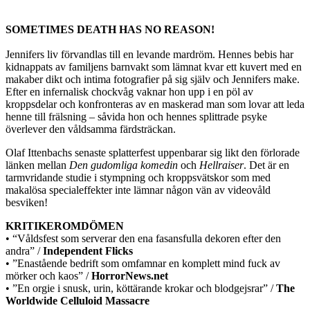
SOMETIMES DEATH HAS NO REASON!
Jennifers liv förvandlas till en levande mardröm. Hennes bebis har
kidnappats av familjens barnvakt som lämnat kvar ett kuvert med en
makaber dikt och intima fotografier på sig själv och Jennifers make.
Efter en infernalisk chockvåg vaknar hon upp i en pöl av
kroppsdelar och konfronteras av en maskerad man som lovar att leda
henne till frälsning – såvida hon och hennes splittrade psyke
överlever den våldsamma färdsträckan.
Olaf Ittenbachs senaste splatterfest uppenbarar sig likt den förlorade
länken mellan
Den gudomliga komedin
och
Hellraiser
. Det är en
tarmvridande studie i stympning och kroppsvätskor som med
makalösa specialeffekter inte lämnar någon vän av videovåld
besviken!
KRITIKEROMDÖMEN
• “Våldsfest som serverar den ena fasansfulla dekoren efter den
andra” /
Independent Flicks
• ”Enastående bedrift som omfamnar en komplett mind fuck av
mörker och kaos” /
HorrorNews.net
• ”En orgie i snusk, urin, köttärande krokar och blodgejsrar” /
The
Worldwide Celluloid Massacre