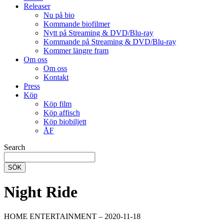
Releaser
Nu på bio
Kommande biofilmer
Nytt på Streaming & DVD/Blu-ray
Kommande på Streaming & DVD/Blu-ray
Kommer längre fram
Om oss
Om oss
Kontakt
Press
Köp
Köp film
Köp affisch
Köp biobiljett
ÅF
Search
SÖK
Night Ride
HOME ENTERTAINMENT – 2020-11-18