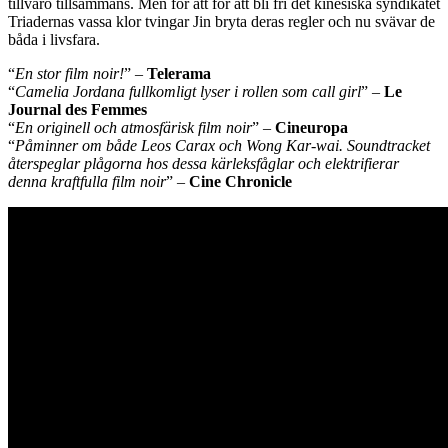
tillvaro tillsammans. Men för att för att bli fri det kinesiska syndikatet
Triadernas vassa klor tvingar Jin bryta deras regler och nu svävar de
båda i livsfara.
“
En stor film noir!
” –
Telerama
“
Camelia Jordana fullkomligt lyser i rollen som call girl
” –
Le
Journal des Femmes
“
En originell och atmosfärisk film noir
” –
Cineuropa
“
Påminner om både Leos Carax och Wong Kar-wai. Soundtracket
återspeglar plågorna hos dessa kärleksfåglar och elektrifierar
denna kraftfulla film noir
” –
Cine Chronicle