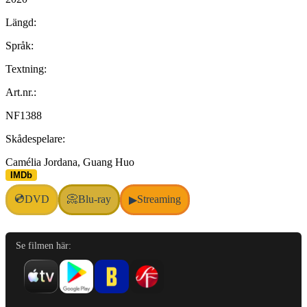
Längd:
Språk:
Textning:
Art.nr.:
NF1388
Skådespelare:
Camélia Jordana, Guang Huo
IMDb
💿
DVD
📀
Blu-ray
Streaming
▶
Se filmen här: