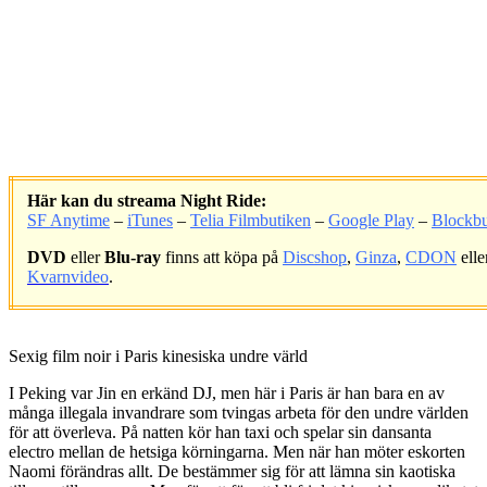
Här kan du streama Night Ride:
SF Anytime
–
iTunes
–
Telia Filmbutiken
–
Google Play
–
Blockbu
DVD
eller
Blu-ray
finns att köpa på
Discshop
,
Ginza
,
CDON
elle
Kvarnvideo
.
.
Sexig film noir i Paris kinesiska undre värld
I Peking var Jin en erkänd DJ, men här i Paris är han bara en av
många illegala invandrare som tvingas arbeta för den undre världen
för att överleva. På natten kör han taxi och spelar sin dansanta
electro mellan de hetsiga körningarna. Men när han möter eskorten
Naomi förändras allt. De bestämmer sig för att lämna sin kaotiska