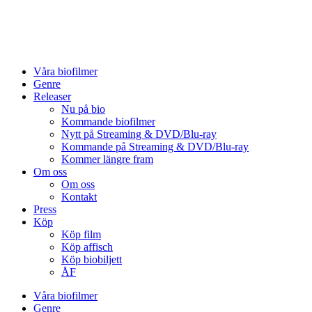
Skip
to
content
Våra biofilmer
Genre
Releaser
Nu på bio
Kommande biofilmer
Nytt på Streaming & DVD/Blu-ray
Kommande på Streaming & DVD/Blu-ray
Kommer längre fram
Om oss
Om oss
Kontakt
Press
Köp
Köp film
Köp affisch
Köp biobiljett
ÅF
Våra biofilmer
Genre