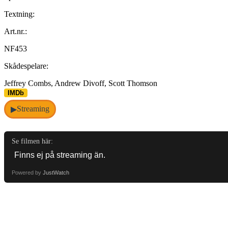
Textning:
Art.nr.:
NF453
Skådespelare:
Jeffrey Combs, Andrew Divoff, Scott Thomson
IMDb
Streaming
▶
Se filmen här:
Powered by
JustWatch