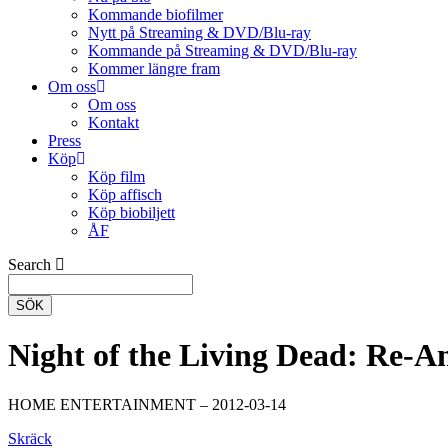
Kommande biofilmer
Nytt på Streaming & DVD/Blu-ray
Kommande på Streaming & DVD/Blu-ray
Kommer längre fram
Om oss
Om oss
Kontakt
Press
Köp
Köp film
Köp affisch
Köp biobiljett
ÅF
Search
SÖK
Night of the Living Dead: Re-A
HOME ENTERTAINMENT – 2012-03-14
Skräck