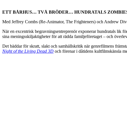
ETT BÅRHUS… TVÅ BRÖDER… HUNDRATALS ZOMBIE
Med Jeffrey Combs (Re-Animator, The Frighteners) och Andrew Divo
När en excentrisk begravningsentreprenör exponerar hundratals lik för
sina meningsskiljaktigheter för att rädda familjeföretaget – och överle
Det bäddar för skratt, slakt och samhällskritik när genrefilmens främ
Night of the Living Dead 3D
och förenar i dåtidens kultfilmskänsla m