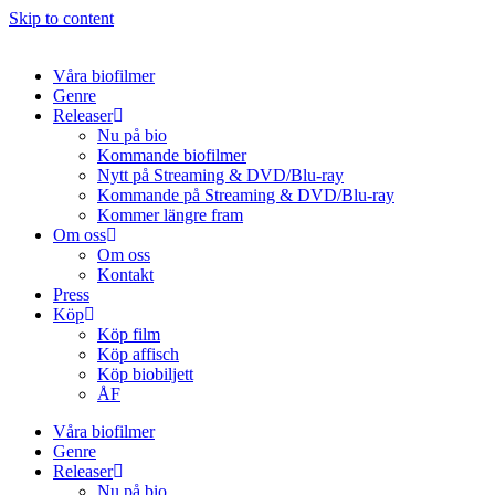
Skip to content
Våra biofilmer
Genre
Releaser
Nu på bio
Kommande biofilmer
Nytt på Streaming & DVD/Blu-ray
Kommande på Streaming & DVD/Blu-ray
Kommer längre fram
Om oss
Om oss
Kontakt
Press
Köp
Köp film
Köp affisch
Köp biobiljett
ÅF
Våra biofilmer
Genre
Releaser
Nu på bio