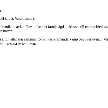
S
ff (Lost, Wishmaster).
 kemikalieavfall förvandlas det familjeägda bårhuset till ett zombienä
va natten!
sta antihjältar slår samman för en gastkramande kamp om överlevnad. Vis
ed den senaste tekniken.