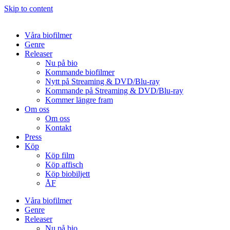
Skip to content
Våra biofilmer
Genre
Releaser
Nu på bio
Kommande biofilmer
Nytt på Streaming & DVD/Blu-ray
Kommande på Streaming & DVD/Blu-ray
Kommer längre fram
Om oss
Om oss
Kontakt
Press
Köp
Köp film
Köp affisch
Köp biobiljett
ÅF
Våra biofilmer
Genre
Releaser
Nu på bio