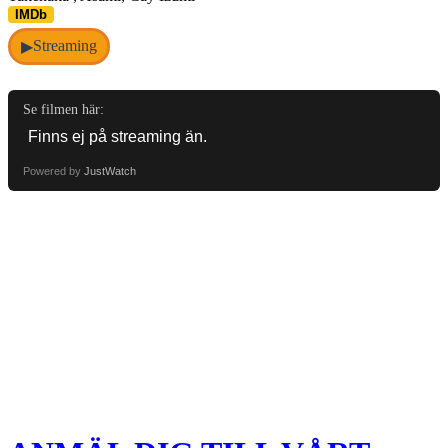
IMDb
Streaming
▶
Se filmen här:
Powered by
JustWatch