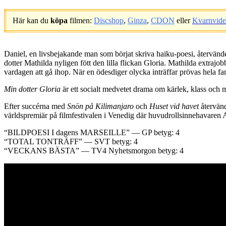
Här kan du
köpa
filmen:
Discshop
,
Ginza
,
CDON
eller
Kvarnvid
.
Daniel, en livsbejakande man som börjat skriva haiku-poesi, återvänder ti
dotter Mathilda nyligen fött den lilla flickan Gloria. Mathilda extraj
vardagen att gå ihop. När en ödesdiger olycka inträffar prövas hela fami
Min dotter Gloria
är ett socialt medvetet drama om kärlek, klass och m
Efter succérna med
Snön på Kilimanjaro
och
Huset vid havet
återvänd
världspremiär på filmfestivalen i Venedig där huvudrollsinnehavaren 
“BILDPOESI I dagens MARSEILLE” — GP betyg: 4
“TOTAL TONTRÄFF” — SVT betyg: 4
“VECKANS BÄSTA” — TV4 Nyhetsmorgon betyg: 4