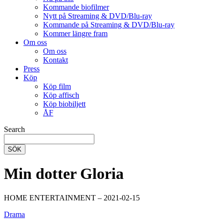
Kommande biofilmer
Nytt på Streaming & DVD/Blu-ray
Kommande på Streaming & DVD/Blu-ray
Kommer längre fram
Om oss
Om oss
Kontakt
Press
Köp
Köp film
Köp affisch
Köp biobiljett
ÅF
Search
SÖK
Min dotter Gloria
HOME ENTERTAINMENT – 2021-02-15
Drama