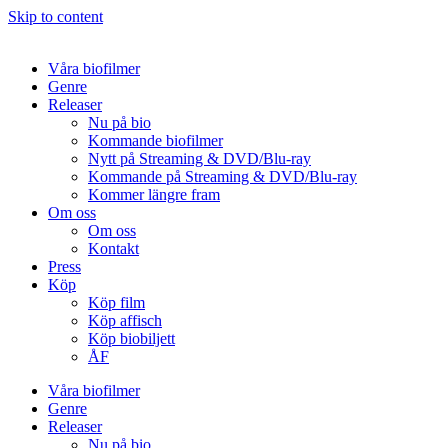
Skip to content
Våra biofilmer
Genre
Releaser
Nu på bio
Kommande biofilmer
Nytt på Streaming & DVD/Blu-ray
Kommande på Streaming & DVD/Blu-ray
Kommer längre fram
Om oss
Om oss
Kontakt
Press
Köp
Köp film
Köp affisch
Köp biobiljett
ÅF
Våra biofilmer
Genre
Releaser
Nu på bio