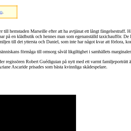
eo
.
ll hemstaden Marseille efter att ha avtjänat ett långt fängelsestraff. Han 
obbar på en klädbutik och hennes man som egenanställd taxichaufför. De l
ljen till det yttersta och Daniel, som inte har något kvar att förlora, ko
änniskans förmåga till omsorg såväl likgiltighet i samhällets marginaler
er regissören Robert Guédiguian på nytt med ett varmt familjeporträtt
Ariane Ascaride prisades som bästa kvinnliga skådespelare.