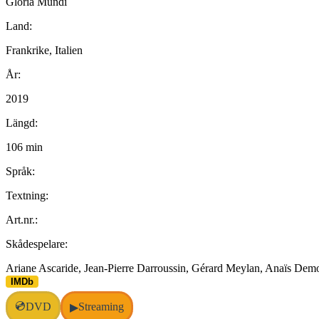
Gloria Mundi
Land:
Frankrike, Italien
År:
2019
Längd:
106 min
Språk:
Textning:
Art.nr.:
Skådespelare:
Ariane Ascaride, Jean-Pierre Darroussin, Gérard Meylan, Anaïs Demo
IMDb
💿
DVD
Streaming
▶