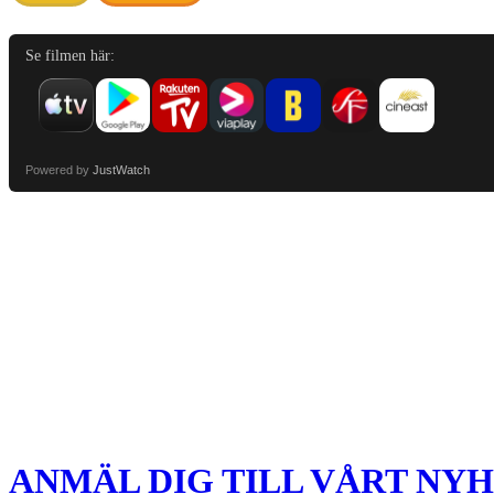
Se filmen här:
Powered by
JustWatch
ANMÄL DIG TILL VÅRT NY