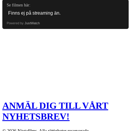
Se filmen här:
Powered by
JustWatch
ANMÄL DIG TILL VÅRT
NYHETSBREV!
© 2026 Njutafilms. Alla rättigheter reserverade.