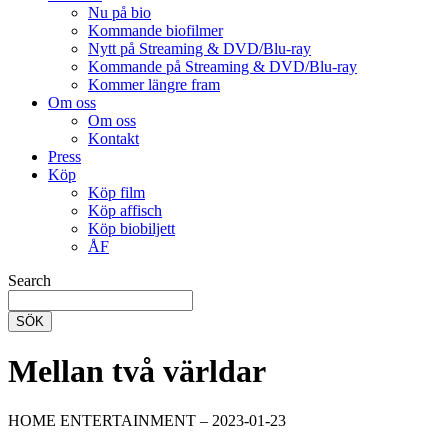
Nu på bio
Kommande biofilmer
Nytt på Streaming & DVD/Blu-ray
Kommande på Streaming & DVD/Blu-ray
Kommer längre fram
Om oss
Om oss
Kontakt
Press
Köp
Köp film
Köp affisch
Köp biobiljett
ÅF
Search
SÖK
Mellan två världar
HOME ENTERTAINMENT – 2023-01-23