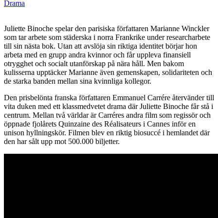
Drama
Juliette Binoche spelar den parisiska författaren Marianne Winckler
som tar arbete som städerska i norra Frankrike under researcharbete
till sin nästa bok. Utan att avslöja sin riktiga identitet börjar hon
arbeta med en grupp andra kvinnor och får uppleva finansiell
otrygghet och socialt utanförskap på nära håll. Men bakom
kulisserna upptäcker Marianne även gemenskapen, solidariteten och
de starka banden mellan sina kvinnliga kollegor.
Den prisbelönta franska författaren Emmanuel Carrére återvänder till
vita duken med ett klassmedvetet drama där Juliette Binoche får stå i
centrum. Mellan två världar är Carréres andra film som regissör och
öppnade fjolårets Quinzaine des Réalisateurs i Cannes inför en
unison hyllningskör. Filmen blev en riktig biosuccé i hemlandet där
den har sålt upp mot 500.000 biljetter.