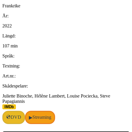
Frankrike
År:
2022
Längd:
107 min
Språk:
Textning:
Art.nr.:
Skådespelare:
Juliette Binoche, Hélène Lambert, Louise Pociecka, Steve
Papagiannis
IMDb
💿
DVD
Streaming
▶