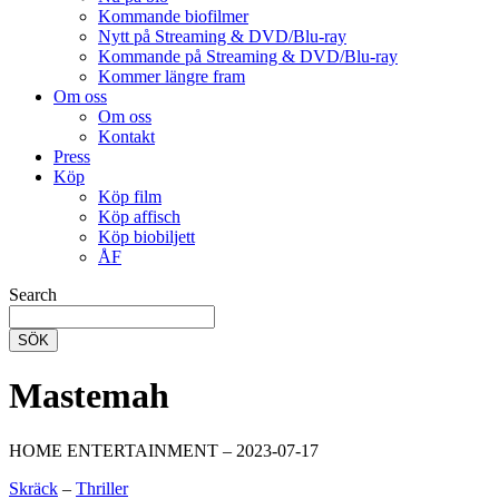
Kommande biofilmer
Nytt på Streaming & DVD/Blu-ray
Kommande på Streaming & DVD/Blu-ray
Kommer längre fram
Om oss
Om oss
Kontakt
Press
Köp
Köp film
Köp affisch
Köp biobiljett
ÅF
Search
SÖK
Mastemah
HOME ENTERTAINMENT – 2023-07-17
Skräck
–
Thriller