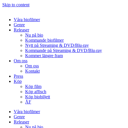
Skip to content
Våra biofilmer
Genre
Releaser
Nu på bio
Kommande biofilmer
Nytt på Streaming & DVD/Blu-ray
Kommande på Streaming & DVD/Blu-ray
Kommer längre fram
Om oss
Om oss
Kontakt
Press
Köp
Köp film
Köp affisch
Köp biobiljett
ÅF
Våra biofilmer
Genre
Releaser
Nu på bio