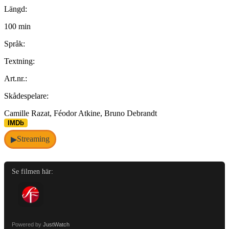
Längd:
100 min
Språk:
Textning:
Art.nr.:
Skådespelare:
Camille Razat, Féodor Atkine, Bruno Debrandt
IMDb
Streaming
▶
Se filmen här:
Powered by
JustWatch