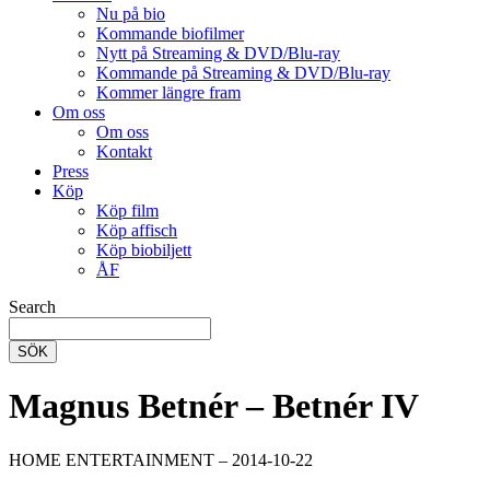
Nu på bio
Kommande biofilmer
Nytt på Streaming & DVD/Blu-ray
Kommande på Streaming & DVD/Blu-ray
Kommer längre fram
Om oss
Om oss
Kontakt
Press
Köp
Köp film
Köp affisch
Köp biobiljett
ÅF
Search
SÖK
Magnus Betnér – Betnér IV
HOME ENTERTAINMENT – 2014-10-22