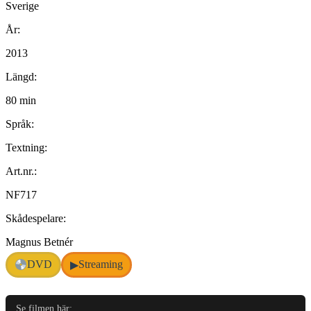
Sverige
År:
2013
Längd:
80 min
Språk:
Textning:
Art.nr.:
NF717
Skådespelare:
Magnus Betnér
DVD
Streaming
▶
Se filmen här: