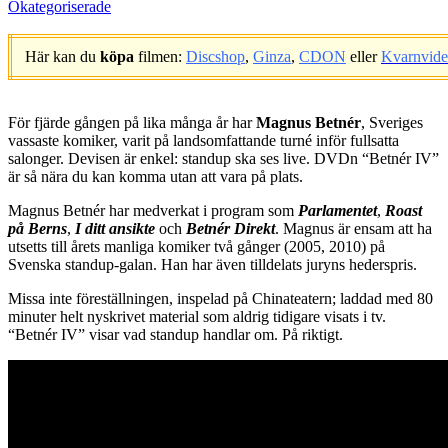
Okategoriserade
Här kan du
köpa
filmen:
Discshop
,
Ginza
,
CDON
eller
Kvarnvid
.
För fjärde gången på lika många år har
Magnus Betnér
, Sveriges
vassaste komiker, varit på landsomfattande turné inför fullsatta
salonger. Devisen är enkel: standup ska ses live. DVDn “Betnér IV”
är så nära du kan komma utan att vara på plats.
Magnus Betnér har medverkat i program som
Parlamentet
,
Roast
på Berns
,
I ditt ansikte
och
Betnér Direkt
. Magnus är ensam att ha
utsetts till årets manliga komiker två gånger (2005, 2010) på
Svenska standup-galan. Han har även tilldelats juryns hederspris.
Missa inte föreställningen, inspelad på Chinateatern; laddad med 80
minuter helt nyskrivet material som aldrig tidigare visats i tv.
“Betnér IV” visar vad standup handlar om. På riktigt.