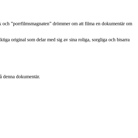
knäck och ”porrfilmsmagnaten” drömmer om att filma en dokumentär om
a original som delar med sig av sina roliga, sorgliga och bisarra
på denna dokumentär.