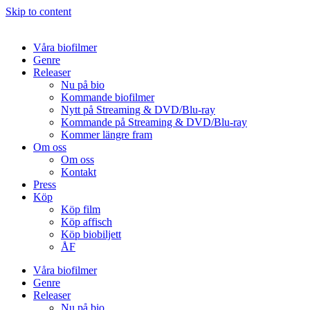
Skip to content
Våra biofilmer
Genre
Releaser
Nu på bio
Kommande biofilmer
Nytt på Streaming & DVD/Blu-ray
Kommande på Streaming & DVD/Blu-ray
Kommer längre fram
Om oss
Om oss
Kontakt
Press
Köp
Köp film
Köp affisch
Köp biobiljett
ÅF
Våra biofilmer
Genre
Releaser
Nu på bio