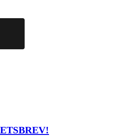
HETSBREV!