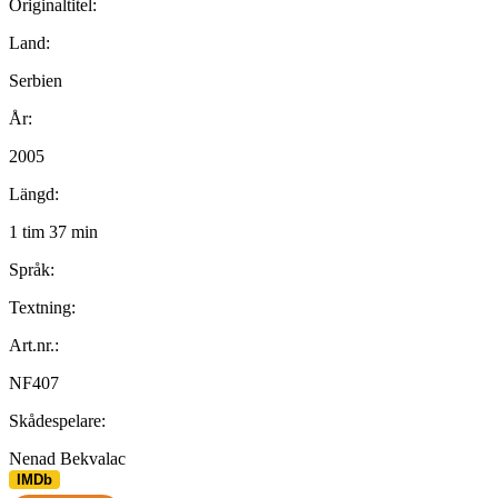
Originaltitel:
Land:
Serbien
År:
2005
Längd:
1 tim 37 min
Språk:
Textning:
Art.nr.:
NF407
Skådespelare:
Nenad Bekvalac
IMDb