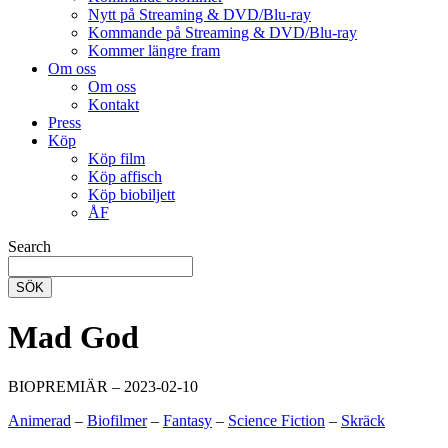
Nytt på Streaming & DVD/Blu-ray
Kommande på Streaming & DVD/Blu-ray
Kommer längre fram
Om oss
Om oss
Kontakt
Press
Köp
Köp film
Köp affisch
Köp biobiljett
ÅF
Search
SÖK
Mad God
BIOPREMIÄR – 2023-02-10
Animerad
–
Biofilmer
–
Fantasy
–
Science Fiction
–
Skräck