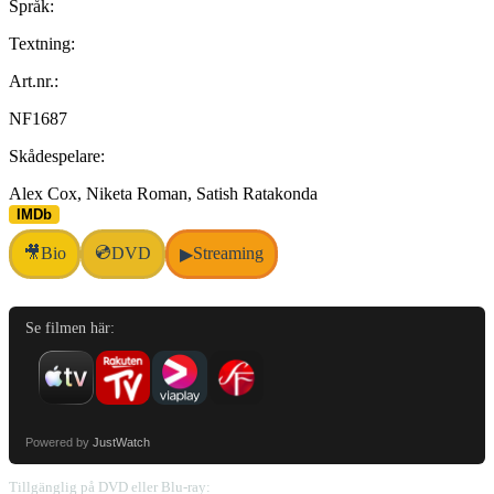
Språk:
Textning:
Art.nr.:
NF1687
Skådespelare:
Alex Cox, Niketa Roman, Satish Ratakonda
IMDb
💿
🎥
Bio
DVD
Streaming
▶
Se filmen här:
Powered by
JustWatch
Tillgänglig på DVD eller Blu-ray: