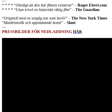
—
* * * * “
Otroligt att den här filmen existerar
” –
Roger Ebert.com
* * * * “
Utan tvivel en historiskt viktig film
” –
The Guardian
“
Originell med en sorglig ton som berör
” –
The New York Times
“
Mardrömslik och uppslukande konst
” –
Slant
—
PRESSBILDER FÖR NEDLADDNING
HÄR