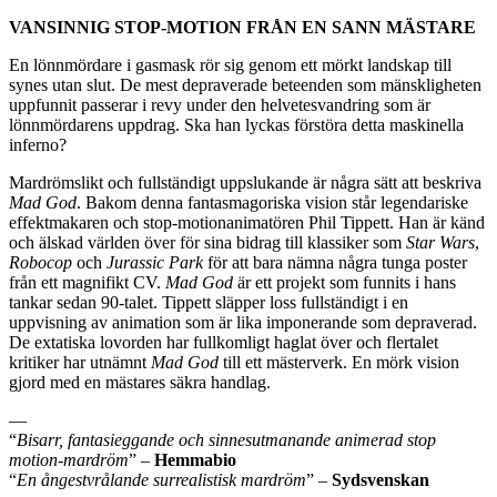
VANSINNIG STOP-MOTION FRÅN EN SANN MÄSTARE
En lönnmördare i gasmask rör sig genom ett mörkt landskap till
synes utan slut. De mest depraverade beteenden som mänskligheten
uppfunnit passerar i revy under den helvetesvandring som är
lönnmördarens uppdrag. Ska han lyckas förstöra detta maskinella
inferno?
Mardrömslikt och fullständigt uppslukande är några sätt att beskriva
Mad God
. Bakom denna fantasmagoriska vision står legendariske
effektmakaren och stop-motionanimatören Phil Tippett. Han är känd
och älskad världen över för sina bidrag till klassiker som
Star Wars
,
Robocop
och
Jurassic Park
för att bara nämna några tunga poster
från ett magnifikt CV.
Mad God
är ett projekt som funnits i hans
tankar sedan 90-talet. Tippett släpper loss fullständigt i en
uppvisning av animation som är lika imponerande som depraverad.
De extatiska lovorden har fullkomligt haglat över och flertalet
kritiker har utnämnt
Mad God
till ett mästerverk. En mörk vision
gjord med en mästares säkra handlag.
—
“
Bisarr, fantasieggande och sinnesutmanande animerad stop
motion-mardröm
” –
Hemmabio
“
En ångestvrålande surrealistisk mardröm
” –
Sydsvenskan