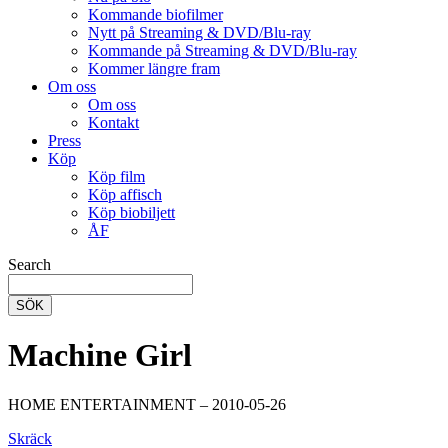
Kommande biofilmer
Nytt på Streaming & DVD/Blu-ray
Kommande på Streaming & DVD/Blu-ray
Kommer längre fram
Om oss
Om oss
Kontakt
Press
Köp
Köp film
Köp affisch
Köp biobiljett
ÅF
Search
SÖK
Machine Girl
HOME ENTERTAINMENT – 2010-05-26
Skräck