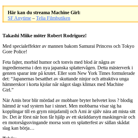
Här kan du streama Machine Girl:
SF Anytime
–
Telia Filmbutiken
.
Takashi Miike möter Robert Rodriguez!
Med specialeffekter av mannen bakom Samurai Princess och Tokyo
Gore Police!
Feta fajter, morbid humor och tonvis med blod är några av
ingredienserna i den nya japanska splattervågen. Detta mästerverk i
genren sparar inte på krutet. Eller som New York Times formulerade
det: “Japanernas besatthet av skuttande ninjor och attraktiva unga
hämnerskor i korta kjolar når något slags klimax med Machine
Girl.”
När Amis bror blir mördad av mobbare bryter helvetet loss ? blodig
hämnd är vad systern har i sinnet. Men mobbarna visar sig ha
kopplingar till en grym ninjafamilj och Ami är själv nära att mista sitt
liv. Det är först när hon får hjälp av ett skräddarsytt maskingevär och
en motorsågssvingande morsa som en splatterfest av sällan skådat
slag kan börja…