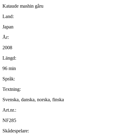
Kataude mashin gâru
Land:
Japan
År:
2008
Längd:
96 min
Språk:
Textning:
Svenska, danska, norska, finska
Art.nr.:
NF285
Skådespelare: