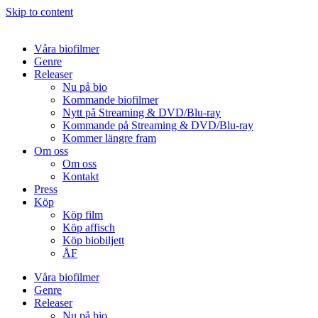
Skip to content
Våra biofilmer
Genre
Releaser
Nu på bio
Kommande biofilmer
Nytt på Streaming & DVD/Blu-ray
Kommande på Streaming & DVD/Blu-ray
Kommer längre fram
Om oss
Om oss
Kontakt
Press
Köp
Köp film
Köp affisch
Köp biobiljett
ÅF
Våra biofilmer
Genre
Releaser
Nu på bio