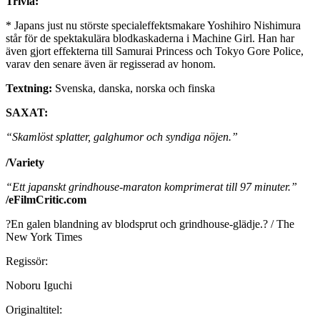
Trivia:
* Japans just nu störste specialeffektsmakare Yoshihiro Nishimura
står för de spektakulära blodkaskaderna i Machine Girl. Han har
även gjort effekterna till Samurai Princess och Tokyo Gore Police,
varav den senare även är regisserad av honom.
Textning:
Svenska, danska, norska och finska
SAXAT:
“Skamlöst splatter, galghumor och syndiga nöjen.”
/Variety
“Ett japanskt grindhouse-maraton komprimerat till 97 minuter.”
/eFilmCritic.com
?En galen blandning av blodsprut och grindhouse-glädje.? / The
New York Times
Regissör:
Noboru Iguchi
Originaltitel: